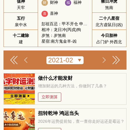
值神
猴日冲虎
财神
福神
财
福
天牢
煞南
喜神
喜
五行
二十八星宿
彭祖百忌：甲不开仓 申不安床
泉中水
北方虚鼠日(凶)
相冲：龙日冲(丙戌)狗
岁煞：岁煞南
十二建除
今日胎神
星宿:南方鬼金羊-凶
建
占门炉 外西北
做什么才能发财
增加财运的几种方法，你做到了几条？
立即测算
扭转乾坤 鸿运当头
2026年运势提前知，查一查你走好运还是霉运？