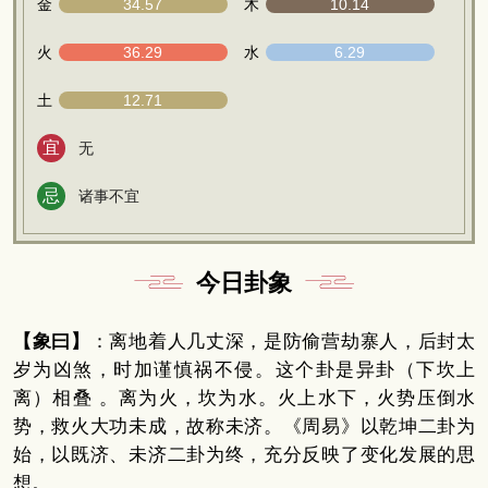
金
34.57
木
10.14
火
36.29
水
6.29
土
12.71
宜
无
忌
诸事不宜
今日卦象
【象曰】
：离地着人几丈深，是防偷营劫寨人，后封太
岁为凶煞，时加谨慎祸不侵。这个卦是异卦（下坎上
离）相叠 。离为火，坎为水。火上水下，火势压倒水
势，救火大功未成，故称未济。《周易》以乾坤二卦为
始，以既济、未济二卦为终，充分反映了变化发展的思
想。