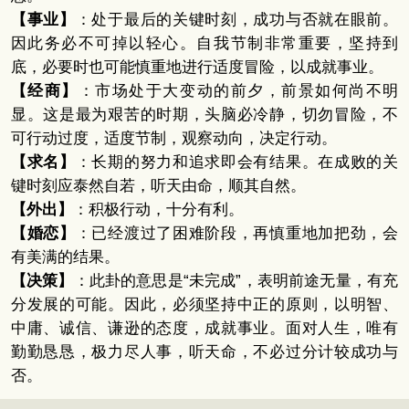
【事业】
：处于最后的关键时刻，成功与否就在眼前。
因此务必不可掉以轻心。自我节制非常重要，坚持到
底，必要时也可能慎重地进行适度冒险，以成就事业。
【经商】
：市场处于大变动的前夕，前景如何尚不明
显。这是最为艰苦的时期，头脑必冷静，切勿冒险，不
可行动过度，适度节制，观察动向，决定行动。
【求名】
：长期的努力和追求即会有结果。在成败的关
键时刻应泰然自若，听天由命，顺其自然。
【外出】
：积极行动，十分有利。
【婚恋】
：已经渡过了困难阶段，再慎重地加把劲，会
有美满的结果。
【决策】
：此卦的意思是“未完成”，表明前途无量，有充
分发展的可能。因此，必须坚持中正的原则，以明智、
中庸、诚信、谦逊的态度，成就事业。面对人生，唯有
勤勤恳恳，极力尽人事，听天命，不必过分计较成功与
否。