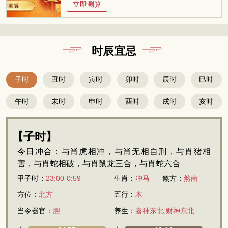
立即测算
时辰宜忌
子时
丑时
寅时
卯时
辰时
巳时
午时
未时
申时
酉时
戌时
亥时
【子时】
今日冲合：与肖虎相冲，与肖无相自刑，与肖猪相
害，与肖蛇相破，与肖鼠龙三合，与肖蛇六合
甲子时：
23:00-0:59
生肖：
冲马
煞方：
煞南
方位：
北方
五行：
木
当令器官：
胆
养生：
喜神东北,财神东北