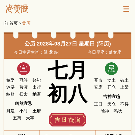
首页
>
黄历
公历 2028年08月27日 星期日 (阳历)
今日幸运生肖：鼠 龙 蛇
今日星座：处女座
七月
宜
忌
嫁娶
冠笄
祭祀
开市
动土
破土
初八
沐浴
普渡
出行
安床
开仓
上梁
纳财
扫舍
纳畜
吉神宜趋
凶煞宜忌
王日
天仓
不将
月建
小时
土府
除神
鸣吠
五离
天牢