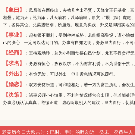
【象曰】
：凤凰落在西歧山，去鸣几声出圣贤，天降文王开基业，富
相叠，乾为天；兑为泽，以天喻君，以泽喻民，原文：“履（踩）虎尾、
下，各得其位。兑柔遇乾刚，所履危。履意为实践，卦义是脚踏实地的
【事业】
：起初很不顺利，受到种种威胁，若能提高警惕，谨小慎微
己的决心，一定可以达到目的。办事有自知之明，务必量力而行，不可
【经商】
：宜待观动静，勿为小利而动摇自己计划，尤其不得贪得无
【求名】
：务必有恒心，孜孜以求，不为财富利诱，不为世俗干扰，
【外出】
：有惊无险，可以外出，但非紧急情况可以缓行。
【婚恋】
：双方安贫乐道，可和睦相处，若一方为富贵所动，会发生
【决策】
：诸事必须小心慎重，不利的情况经常会出现，但若能处理
办事必须认认真真，遵循正道，虚心听取别人的建议，量力而行，切莫
老黄历今日大殓吉时：巳时、申时 的呼勿近：癸未、癸酉生人