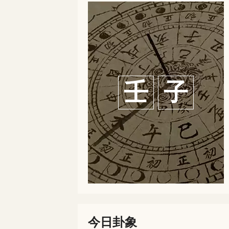
壬
子
今日卦象