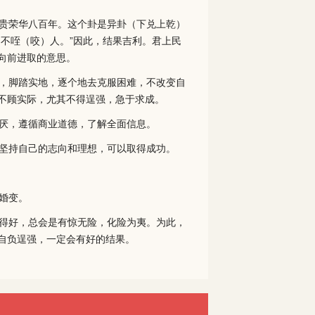
贵荣华八百年。这个卦是异卦（下兑上乾）
不咥（咬）人。”因此，结果吉利。君上民
向前进取的意思。
，脚踏实地，逐个地去克服困难，不改变自
不顾实际，尤其不得逞强，急于求成。
厌，遵循商业道德，了解全面信息。
坚持自己的志向和理想，可以取得成功。
婚变。
得好，总会是有惊无险，化险为夷。为此，
自负逞强，一定会有好的结果。