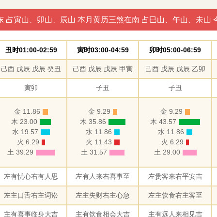
东 占寅山、卯山、辰山 本月黄历三煞在南 占巳山、午山、未山 
丑时01:00-02:59
寅时03:00-04:59
卯时05:00-06:59
己酉 戊辰 戊辰 癸丑
己酉 戊辰 戊辰 甲寅
己酉 戊辰 戊辰 乙卯
寅卯
子丑
子丑
金 11.86
金 9.29
金 9.29
木 23.00
木 35.86
木 43.57
水 19.57
水 11.86
水 11.86
火 6.29
火 11.43
火 6.29
土 39.29
土 31.57
土 29.00
左有忧心右有人思
左有人来右喜事至
左贵客来右平安吉
左主口舌右主词讼
左主失财右主心急
左主饮食右主客至
主有喜事临身大吉
主有饮食相会大吉
主有远人来相见吉