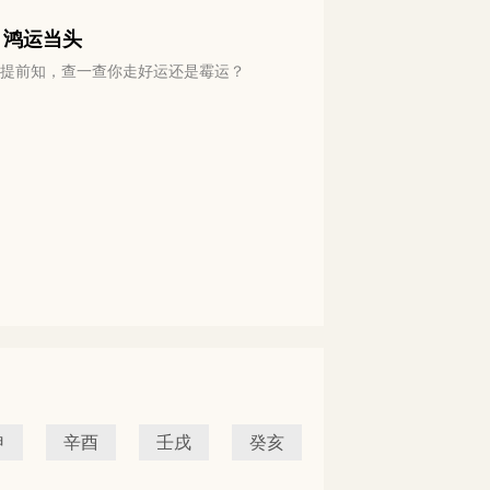
 鸿运当头
运势提前知，查一查你走好运还是霉运？
申
辛酉
壬戌
癸亥