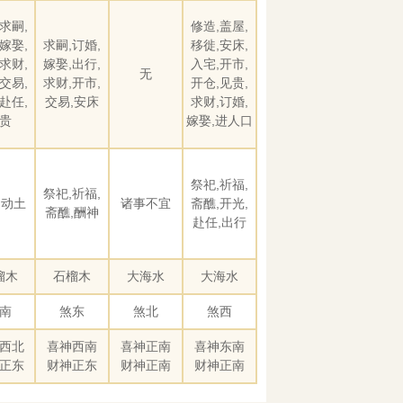
求嗣,
修造,盖屋,
嫁娶,
求嗣,订婚,
移徙,安床,
求财,
嫁娶,出行,
入宅,开市,
无
交易,
求财,开市,
开仓,见贵,
赴任,
交易,安床
求财,订婚,
贵
嫁娶,进人口
祭祀,祈福,
祭祀,祈福,
,动土
诸事不宜
斋醮,开光,
斋醮,酬神
赴任,出行
榴木
石榴木
大海水
大海水
南
煞东
煞北
煞西
西北
喜神西南
喜神正南
喜神东南
正东
财神正东
财神正南
财神正南