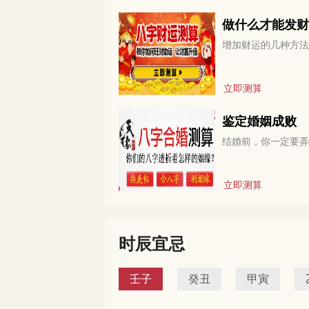
做什么才能发财
增加财运的几种方法
立即测算
鉴定婚姻成败
结婚前，你一定要弄
立即测算
时辰宜忌
壬子
癸丑
甲寅