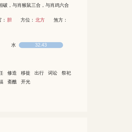
相破，与肖猴鼠三合，与肖鸡六合
官：
胆
方位：
北方
煞方：
水
32.43
任
修造
移徙
出行
词讼
祭祀
福
斋醮
开光