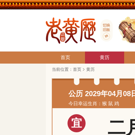
首页
黄历
当前位置：
首页
黄历
公历 2029年04月08
今日幸运生肖：猴 鼠 鸡
宜
二