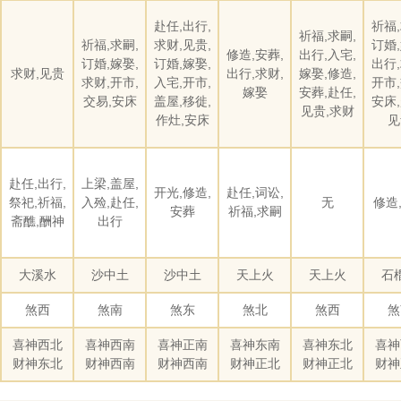
赴任,出行,
祈福,
祈福,求嗣,
祈福,求嗣,
求财,见贵,
订婚,
修造,安葬,
出行,入宅,
订婚,嫁娶,
订婚,嫁娶,
出行,
求财,见贵
出行,求财,
嫁娶,修造,
求财,开市,
入宅,开市,
开市,
嫁娶
安葬,赴任,
交易,安床
盖屋,移徙,
安床,
见贵,求财
作灶,安床
见
赴任,出行,
上梁,盖屋,
开光,修造,
赴任,词讼,
祭祀,祈福,
入殓,赴任,
无
修造
安葬
祈福,求嗣
斋醮,酬神
出行
大溪水
沙中土
沙中土
天上火
天上火
石
煞西
煞南
煞东
煞北
煞西
煞
喜神西北
喜神西南
喜神正南
喜神东南
喜神东北
喜神
财神东北
财神西南
财神西南
财神正北
财神正北
财神