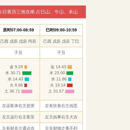
今日黄历三煞在南 占巳山、午山、未山
辰时07:00-08:59
巳时09:00-10:59
己酉 戊辰 戊辰 丙辰
己酉 戊辰 戊辰 丁巳
子丑
子丑
金 9.29
金 14.43
木 30.71
木 23.00
水 14.43
水 11.86
火 8.86
火 19.14
土 36.71
土 31.57
左远客来右主损害
左有饮食右主凶恶
左主远行右主客至
左主凶事右主大吉
主有财喜大通达吉
主失财物之事不利