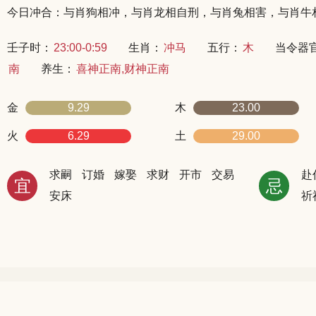
今日冲合：与肖狗相冲，与肖龙相自刑，与肖兔相害，与肖牛
壬子时：
23:00-0:59
生肖：
冲马
五行：
木
当令器
南
养生：
喜神正南,财神正南
金
9.29
木
23.00
火
6.29
土
29.00
求嗣
订婚
嫁娶
求财
开市
交易
赴
宜
忌
安床
祈