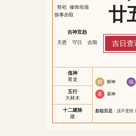
廿
祭祀
修饰垣墙
馀事勿取
吉神宜趋
吉日查
天恩
守日
吉期
值神
青龙
财
财神
福
五行
喜
喜神
大林木
十二建除
彭祖百忌
：戊不受田 
建