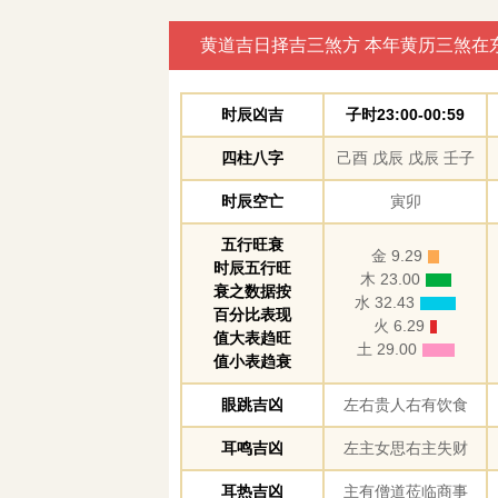
黄道吉日择吉三煞方 本年黄历三煞在
时辰凶吉
子时23:00-00:59
四柱八字
己酉 戊辰 戊辰 壬子
时辰空亡
寅卯
五行旺衰
金 9.29
时辰五行旺
木 23.00
衰之数据按
水 32.43
百分比表现
火 6.29
值大表趋旺
土 29.00
值小表趋衰
眼跳吉凶
左右贵人右有饮食
耳鸣吉凶
左主女思右主失财
耳热吉凶
主有僧道莅临商事