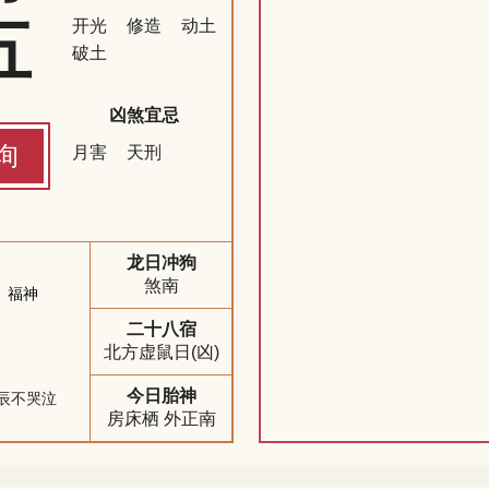
五
开光
修造
动土
破土
凶煞宜忌
询
月害
天刑
龙日冲狗
煞南
福神
二十八宿
北方虚鼠日(凶)
今日胎神
辰不哭泣
房床栖 外正南