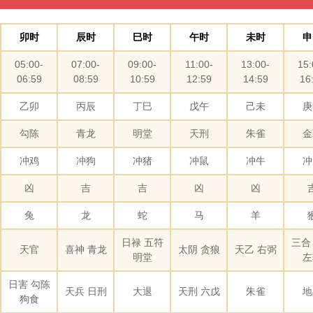
卯时
辰时
巳时
午时
未时
申
05:00-
07:00-
09:00-
11:00-
13:00-
15:
06:59
08:59
10:59
12:59
14:59
16
乙卯
丙辰
丁巳
戊午
己未
庚
勾陈
青龙
明堂
天刑
朱雀
金
冲鸡
冲狗
冲猪
冲鼠
冲牛
冲
凶
吉
吉
凶
凶
兔
龙
蛇
马
羊
日禄 五符
三合
天官
喜神 青龙
太阴 贪狼
天乙 右弼
明堂
左
日害 勾陈
天兵 日刑
大退
天刑 六戊
朱雀
地
狗食