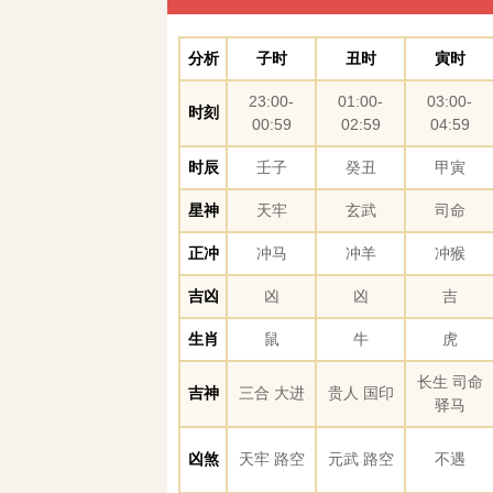
分析
子时
丑时
寅时
23:00-
01:00-
03:00-
时刻
00:59
02:59
04:59
时辰
壬子
癸丑
甲寅
星神
天牢
玄武
司命
正冲
冲马
冲羊
冲猴
吉凶
凶
凶
吉
生肖
鼠
牛
虎
长生 司命
吉神
三合 大进
贵人 国印
驿马
凶煞
天牢 路空
元武 路空
不遇