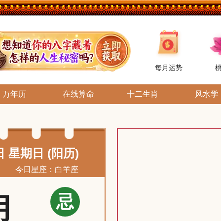
每月运势
万年历
在线算命
十二生肖
风水学
日 星期日 (阳历)
今日星座：白羊座
忌
月