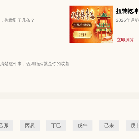
扭转乾坤
，你做到了几条？
2026年
立即测算
清楚这件事，否则婚姻就是你的坟墓
乙卯
丙辰
丁巳
戊午
己未
庚