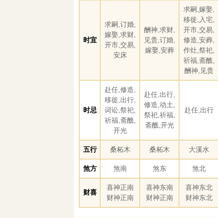
求嗣,嫁娶,
移徙,入宅,
求嗣,订婚,
酬神,求财,
开市,交易,
嫁娶,求财,
时宜
见贵,订婚,
修造,安葬,
开市,交易,
嫁娶,安葬
作灶,祭祀,
安床
祈福,斋醮,
酬神,见贵
赴任,修造,
赴任,出行,
移徙,出行,
修造,动土,
时忌
词讼,祭祀,
赴任,出行
祭祀,祈福,
祈福,斋醮,
斋醮,开光
开光
五行
桑柘木
桑柘木
大溪水
煞方
煞南
煞东
煞北
喜神正南
喜神东南
喜神东北
财喜
财神正南
财神正南
财神东北