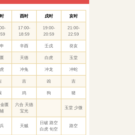
时
酉时
戌时
亥时
00-
17:00-
19:00-
21:00-
:59
18:59
20:59
22:59
申
辛酉
壬戌
癸亥
匮
天德
白虎
玉堂
虎
冲兔
冲龙
冲蛇
吉
吉
凶
吉
猴
鸡
狗
猪
 金匮
六合 天德
玉堂 少微
辅
宝光
日破 路空
兵
天贼
路空
白虎 旬空