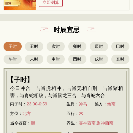
立即测算
时辰宜忌
子时
丑时
寅时
卯时
辰时
巳时
午时
未时
申时
酉时
戌时
亥时
【子时】
今日冲合：与肖虎相冲，与肖无相自刑，与肖猪相
害，与肖蛇相破，与肖鼠龙三合，与肖蛇六合
丙子时：
23:00-0:59
生肖：
冲马
煞方：
煞南
方位：
北方
五行：
木
当令器官：
胆
养生：
喜神西南,财神西南