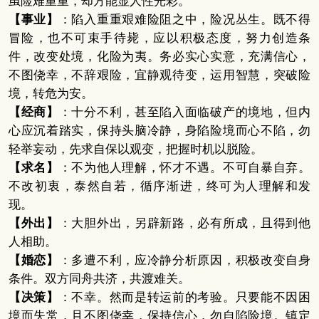
虽险难重重，却方能显人性光彩。
【事业】
：陷入重重艰难险阻之中，险况丛生。既不得
冒险，也不可束手待毙，应以积极态度，努力创造条
件，改变处境，化险为夷。务必实心实意，充满信心，
不图侥幸，不辞艰险，宜静观待变，运用智慧，突破险
境，转危为安。
【经商】
：十分不利，甚至陷入面临破产的境地，但内
心应沉着踏实，保持头脑冷静，身陷险境而心不陷，勿
轻举妄动，先求自保以观变，把握时机以脱险。
【求名】
：不为他人理解，怀才不遇。不可自暴自弃。
不改初衷，泰然自若，循序渐进，终可为人理解和发
现。
【外出】
：大胆外出，另辟新路，必有所成，且得到他
人相助。
【婚恋】
：多遭不利，应冷静分析原因，积极改变自身
条件。双方同舟共济，共渡难关。
【决策】
：不幸。然而是转运前的考验。只要能不因困
境而失常，且不图侥幸，保持信心，勿自陷险境。镇定