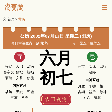
首页
>
黄历
公历 2032年07月13日 星期二 (阳历)
今日幸运生肖：鼠 龙 蛇
今日星座：巨蟹座
六月
宜
忌
移徙
入宅
治病
开市
安床
出行
初七
会亲友
祭祀
祈福
经络
斋醮
安香
移徙
吉神宜趋
凶煞宜忌
月空
阳德
相日
劫煞
天贼
五虚
吉期
益后
除神
五离
八专
司命
鸣吠