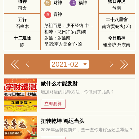
值神
猴日冲虎
财神
福神
财
福
司命
煞南
喜神
喜
五行
二十八星宿
彭祖百忌：庚不经络 申不安床
石榴木
南方翼蛇火(凶)
相冲：龙日冲(丙戌)狗
岁煞：岁煞南
十二建除
今日胎神
星宿:南方鬼金羊-凶
除
碓磨炉 外东南
做什么才能发财
增加财运的几种方法，你做到了几条？
立即测算
扭转乾坤 鸿运当头
2026年运势提前知，查一查你走好运还是霉运？