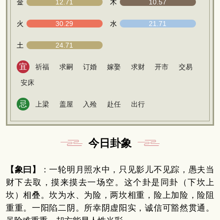
金
12.71
木
10.57
火
30.29
水
21.71
土
24.71
宜
祈福
求嗣
订婚
嫁娶
求财
开市
交易
安床
忌
上梁
盖屋
入殓
赴任
出行
今日卦象
【象曰】
：一轮明月照水中，只见影儿不见踪，愚夫当
财下去取，摸来摸去一场空。这个卦是同卦（下坎上
坎）相叠。坎为水、为险，两坎相重，险上加险，险阻
重重。一阳陷二阴。所幸阴虚阳实，诚信可豁然贯通。