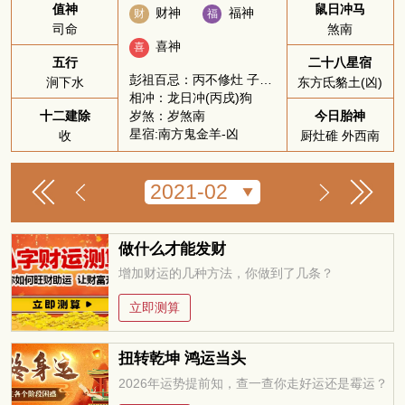
值神
鼠日冲马
财神
福神
财
福
司命
煞南
喜神
喜
五行
二十八星宿
彭祖百忌：丙不修灶 子不问卜
涧下水
东方氐貉土(凶)
相冲：龙日冲(丙戌)狗
岁煞：岁煞南
十二建除
今日胎神
星宿:南方鬼金羊-凶
收
厨灶碓 外西南
做什么才能发财
增加财运的几种方法，你做到了几条？
立即测算
扭转乾坤 鸿运当头
2026年运势提前知，查一查你走好运还是霉运？