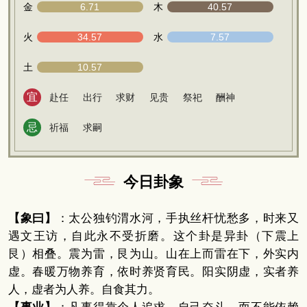
金
6.71
木
40.57
火
34.57
水
7.57
土
10.57
宜
赴任
出行
求财
见贵
祭祀
酬神
忌
祈福
求嗣
今日卦象
【象曰】
：太公独钓渭水河，手执丝杆忧愁多，时来又
遇文王访，自此永不受折磨。这个卦是异卦（下震上
艮）相叠。震为雷，艮为山。山在上而雷在下，外实内
虚。春暖万物养育，依时养贤育民。阳实阴虚，实者养
人，虚者为人养。自食其力。