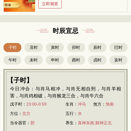
立即测算
时辰宜忌
子时
丑时
寅时
卯时
辰时
巳时
午时
未时
申时
酉时
戌时
亥时
【子时】
今日冲合：与肖马相冲，与肖无相自刑，与肖羊相
害，与肖鸡相破，与肖猴龙三合，与肖牛六合
戊子时：
23:00-0:59
生肖：
冲马
煞方：
煞南
方位：
北方
五行：
水
当令器官：
胆
养生：
喜神东南,财神正北