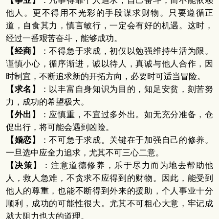
【事业】
：凡事得靠个人追求，自己奋斗，而不能依赖
他人。更不得用不光彩的手段谋求财物。只要遵循正
道，自食其力，慎言敏行，一定会有好的机遇。这时，
经过一番艰苦奋斗，能够成功。
【经商】
：不得急于求成，初仅以勉强维持生活为限。
谨慎小心，循序渐进，诚以待人，真诚与他人合作，因
时制宜，不断追求新的开拓方向，必要时可适当冒险。
【求名】
：以丰富自身知识为目的，知足安贫，刻苦努
力，成功的希望极大。
【外出】
：应慎重，不宜过多外出。如无充分准备，仓
促出行，将可能会遇到凶险。
【婚恋】
：不可急于求成。关键在于加强自己的修养。
一旦选中应全力追求，尤其不可三心二意。
【决策】
：注意道德修养，乐于尽力而为地去帮助他
人，救人急难，不贪求不应得到的财物。因此，能受到
他人的尊重，也能不断得到外来的援助，个人事业十分
顺利，成功的可能性很大。尤其不可粗心大意，牢记成
就大阻力也大的道理。