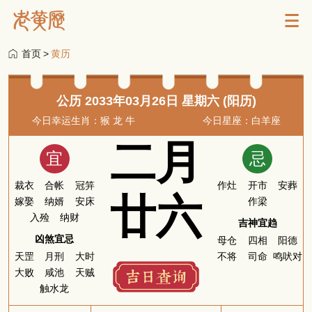
首页
>
黄历
公历 2033年03月26日 星期六 (阳历)
今日幸运生肖：猴 龙 牛
今日星座：白羊座
二月
宜
忌
裁衣
合帐
冠笄
作灶
开市
安葬
廿六
嫁娶
纳婿
安床
作梁
入殓
纳财
吉神宜趋
凶煞宜忌
母仓
四相
阳德
天罡
月刑
大时
不将
司命
鸣吠对
大败
咸池
天贼
触水龙