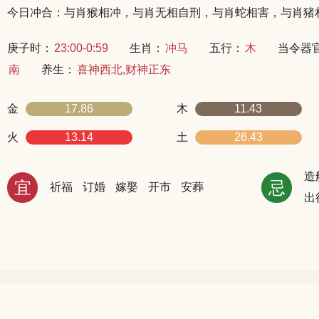
今日冲合：与肖猴相冲，与肖无相自刑，与肖蛇相害，与肖猪
庚子时：
23:00-0:59
生肖：
冲马
五行：
木
当令器
南
养生：
喜神西北,财神正东
金
17.86
木
11.43
火
13.14
土
26.43
造
宜
忌
祈福
订婚
嫁娶
开市
安葬
出