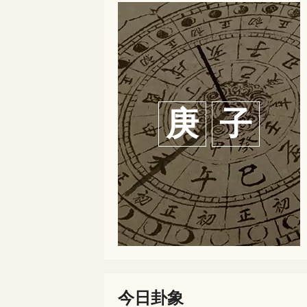
庚
子
今日卦象