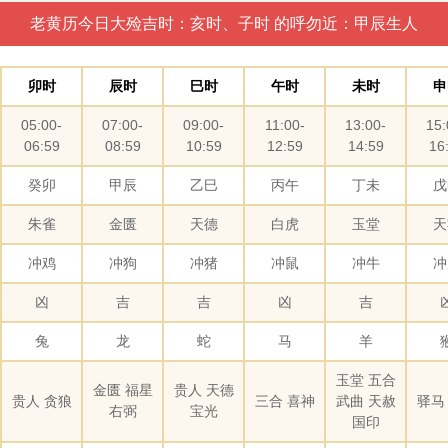
老黄历今日大殓吉时：亥时、子时 的呼勿近：甲辰生人
卯时
辰时
巳时
午时
未时
申
05:00-
07:00-
09:00-
11:00-
13:00-
15:
06:59
08:59
10:59
12:59
14:59
16
癸卯
甲辰
乙巳
丙午
丁未
戊
朱雀
金匮
天德
白虎
玉堂
天
冲鸡
冲狗
冲猪
冲鼠
冲牛
冲
凶
吉
吉
凶
吉
兔
龙
蛇
马
羊
玉堂 五合
金匮 福星
贵人 天德
贵人 贪狼
三合 喜神
武曲 天赦
驿马
右弼
宝光
国印