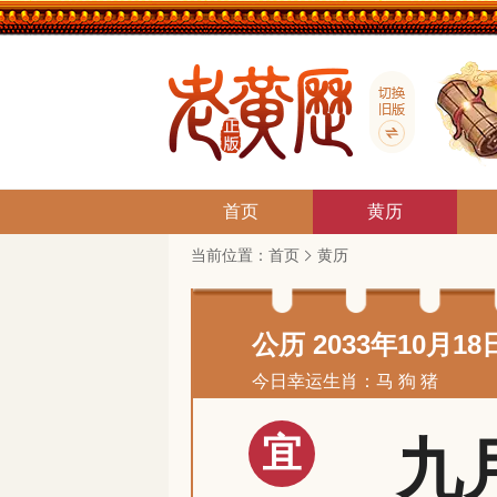
首页
黄历
当前位置：
首页
黄历
公历 2033年10月18
今日幸运生肖：马 狗 猪
宜
九