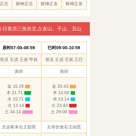
正北
财神正北
财神正东
财神正东
今日黄历三煞在北 占亥山、子山、丑山
辰时07:00-08:59
巳时09:00-10:59
癸丑 壬戌 壬寅 甲辰
癸丑 壬戌 壬寅 乙巳
寅卯
寅卯
金 15.29
金 20.43
木 21.71
木 14.00
水 15.71
水 13.14
火 13.14
火 23.43
土 34.14
土 29.00
左远客来右主损害
左有饮食右主凶恶