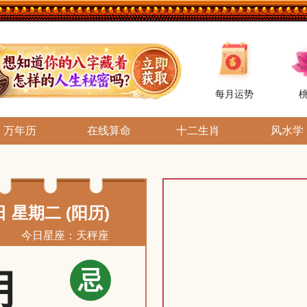
每月运势
万年历
在线算命
十二生肖
风水学
日 星期二 (阳历)
今日星座：天秤座
忌
月