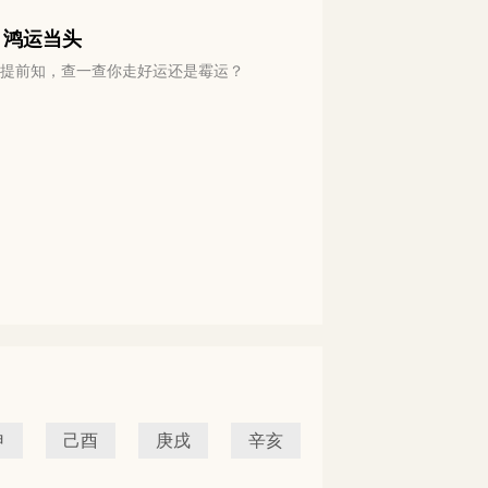
 鸿运当头
运势提前知，查一查你走好运还是霉运？
申
己酉
庚戌
辛亥