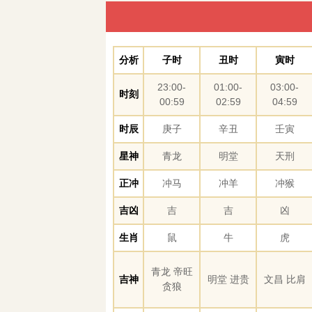
分析
子时
丑时
寅时
23:00-
01:00-
03:00-
时刻
00:59
02:59
04:59
时辰
庚子
辛丑
壬寅
星神
青龙
明堂
天刑
正冲
冲马
冲羊
冲猴
吉凶
吉
吉
凶
生肖
鼠
牛
虎
青龙 帝旺
吉神
明堂 进贵
文昌 比肩
贪狼