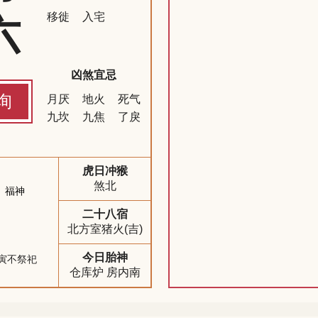
六
移徙
入宅
凶煞宜忌
询
月厌
地火
死气
九坎
九焦
了戾
虎日冲猴
煞北
福神
二十八宿
北方室猪火(吉)
今日胎神
寅不祭祀
仓库炉 房内南