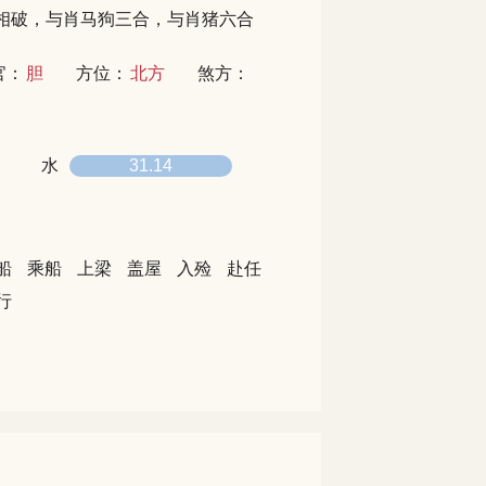
相破，与肖马狗三合，与肖猪六合
官：
胆
方位：
北方
煞方：
水
31.14
船
乘船
上梁
盖屋
入殓
赴任
行