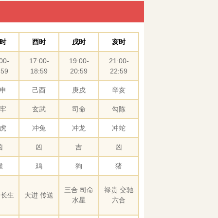
时
酉时
戌时
亥时
00-
17:00-
19:00-
21:00-
:59
18:59
20:59
22:59
申
己酉
庚戌
辛亥
牢
玄武
司命
勾陈
虎
冲兔
冲龙
冲蛇
凶
凶
吉
凶
猴
鸡
狗
猪
三合 司命
禄贵 交驰
 长生
大进 传送
水星
六合