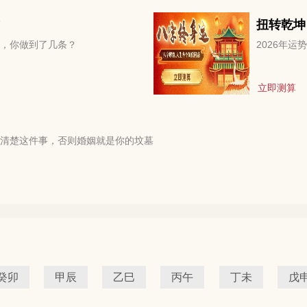
扭转乾坤
，你做到了几条？
2026年
立即测算
清楚这件事，否则婚姻就是你的坟墓
癸卯
甲辰
乙巳
丙午
丁未
戊