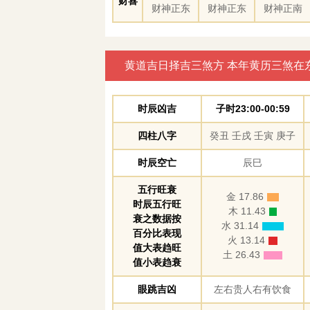
财喜
财神正东
财神正东
财神正南
黄道吉日择吉三煞方 本年黄历三煞在
时辰凶吉
子时23:00-00:59
四柱八字
癸丑 壬戌 壬寅 庚子
时辰空亡
辰巳
五行旺衰
金 17.86
时辰五行旺
木 11.43
衰之数据按
水 31.14
百分比表现
火 13.14
值大表趋旺
土 26.43
值小表趋衰
眼跳吉凶
左右贵人右有饮食