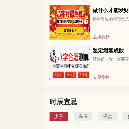
做什么才能发财
增加财运的几种方法
立即测算
鉴定婚姻成败
结婚前，你一定要弄
立即测算
时辰宜忌
庚子
辛丑
壬寅