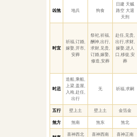
日建 天贼
凶煞
地兵
狗食
路空 大退
天刑
祭祀,祈福,
赴任,见贵,
祈福,订婚,
酬神,出行,
出行,求财,
时宜
嫁娶,开市,
求财,见贵,
嫁娶,进人
安葬
订婚,嫁娶,
口,移徙,安
修造,安葬
葬
造船,乘船,
上梁,盖屋,
时忌
无
祈福,求嗣
入殓,赴任,
出行
五行
壁上土
壁上土
金箔金
煞方
煞南
煞东
煞北
喜神西北
喜神西南
喜神正南