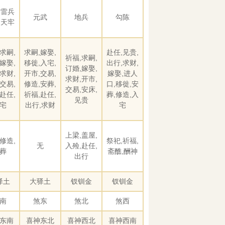
 雷兵
元武
地兵
勾陈
 天牢
求嗣,
求嗣,嫁娶,
赴任,见贵,
祈福,求嗣,
嫁娶,
移徙,入宅,
出行,求财,
订婚,嫁娶,
求财,
开市,交易,
嫁娶,进人
求财,开市,
交易,
修造,安葬,
口,移徙,安
交易,安床,
赴任,
祈福,赴任,
葬,修造,入
见贵
宅
出行,求财
宅
上梁,盖屋,
修造,
祭祀,祈福,
无
入殓,赴任,
葬
斋醮,酬神
出行
驿土
大驿土
钗钏金
钗钏金
南
煞东
煞北
煞西
东南
喜神东北
喜神西北
喜神西南