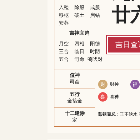
廿
入殓
除服
成服
移柩
破土
启钻
安葬
吉神宜趋
吉日查
月空
四相
阳德
三合
临日
时阴
五合
司命
鸣吠对
值神
司命
财
财神
福
五行
喜
喜神
金箔金
十二建除
彭祖百忌
：壬不泱水 
定