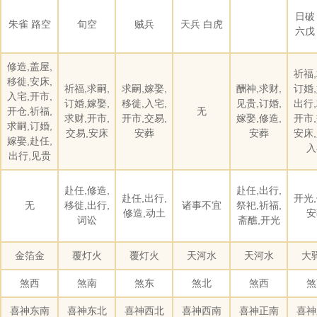
日破
朱雀 路空
旬空
贼兵
天兵 白虎
六戊
修造,盖屋,
祈福,
移徙,安床,
祈福,求嗣,
求嗣,嫁娶,
酬神,求财,
订婚,
入宅,开市,
订婚,嫁娶,
移徙,入宅,
见贵,订婚,
出行,
开仓,祈福,
无
求财,开市,
开市,交易,
嫁娶,修造,
开市,
求嗣,订婚,
交易,安床
安葬
安葬
安床,
嫁娶,赴任,
入
出行,见贵
赴任,修造,
赴任,出行,
赴任,出行,
开光,
无
移徙,出行,
诸事不宜
祭祀,祈福,
修造,动土
安
词讼
斋醮,开光
金箔金
覆灯火
覆灯火
天河水
天河水
大
煞西
煞南
煞东
煞北
煞西
煞
喜神东南
喜神东北
喜神西北
喜神西南
喜神正南
喜神