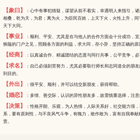
【象曰】
：心中有事犯猜疑，谋望从前不着实，幸遇明人来指引，诸
相叠，乾为天，为君；离为火，为臣民百姓，上天下火，火性上升，同
天下大同。
【事业】
：顺利、平安、尤其是在与他人的合作方面会十分成功，宜
狭隘的门户之见，照顾各方面的利益，求大同，存小异，坚持正确的原
【经商】
：以真诚合作、精诚团结的态度与同行共事，公平竞争，必
【求名】
：自己必须刻苦努力，尤其必要取行师长和志同道全的朋友
到目的。
【外出】
：很平安、顺利，并可以结交新朋友，获得帮助。
【婚恋】
：多情、善交际，认识的异性朋友多，故需慎重选择，注意
【决策】
：性格开朗、乐观，为人热情，人际关系好，社交能力强，
系，要有原则性，与不良风气斗争，有魄力，敢作敢为，富有自我奉献
责。