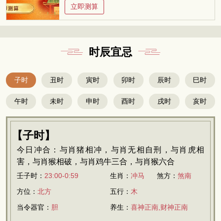
立即测算
时辰宜忌
子时
丑时
寅时
卯时
辰时
巳时
午时
未时
申时
酉时
戌时
亥时
【子时】
今日冲合：与肖猪相冲，与肖无相自刑，与肖虎相
害，与肖猴相破，与肖鸡牛三合，与肖猴六合
壬子时：
23:00-0:59
生肖：
冲马
煞方：
煞南
方位：
北方
五行：
木
当令器官：
胆
养生：
喜神正南,财神正南