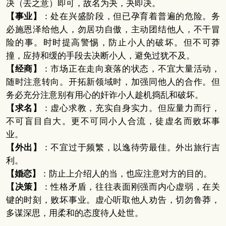
决（去之意）即可，故名为夬，夬即决。
【事业】
：处在兴盛阶段，但已孕育着普遍的危险。务
必施恩泽给他人，勿居功自傲，主动团结他人，不干冒
险的事。时时提高警惕，防止小人的破坏。但不可莽
撞，应持和缓的手段去决断小人，避免过犹不及。
【经商】
：市场正在走向衰落的状态，不宜大量活动，
随时注意转向。开拓新领域时，加强同他人的合作。但
务必充分注意别有用心的奸诈小人趁机捣乱和破坏。
【求名】
：虚心求教，充实自身实力。但应量力而行，
不可盲目自大。更不可同小人合流，徒虚名而败坏事
业。
【外出】
：不宜过于频繁，以逸待劳最佳。外出旅行吉
利。
【婚恋】
：防止上介绍人的当，也应注意对方的目的。
【决策】
：性格矛盾，往往表面刚强而内心虚弱，在关
键的时刻，败坏事业。虚心听取他人劝告，切勿鲁莽，
多谋深思，用柔和的态度待人处世。