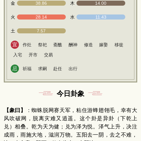
金
38.86
木
14.00
火
28.14
水
11.43
土
7.57
宜
作灶
祭祀
斋醮
酬神
修造
嫁娶
移徙
入宅
开市
交易
忌
祈福
求嗣
赴任
出行
今日卦象
【象曰】
：蜘蛛脱网赛天军，粘住游蜂翅翎毛，幸有大
风吹破网，脱离灾难又逍遥。这个卦是异卦（下乾上
兑）相叠。乾为天为健；兑为泽为悦。泽气上升，决注
成雨，雨施大地，滋润万物。五阳去一阴，去之不难，