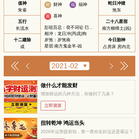
值神
蛇日冲猪
财神
福神
财
福
朱雀
煞东
喜神
喜
五行
二十八星宿
彭祖百忌：癸不词讼 巳不远行
长流水
南方柳獐土(凶)
相冲：龙日冲(丙戌)狗
岁煞：岁煞南
十二建除
今日胎神
星宿:南方鬼金羊-凶
成
占房床 房内北
做什么才能发财
增加财运的几种方法，你做到了几条？
立即测算
扭转乾坤 鸿运当头
2026年运势提前知，查一查你走好运还是霉运？