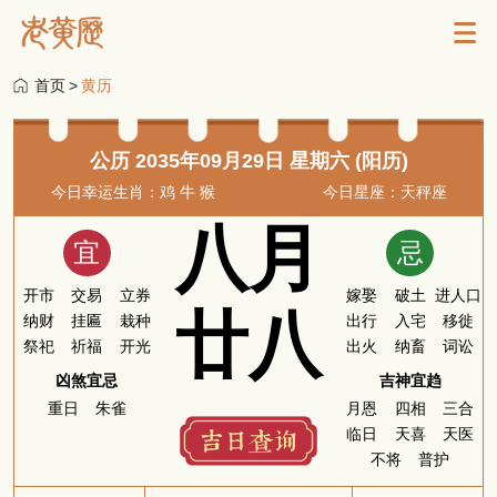
首页
>
黄历
公历 2035年09月29日 星期六 (阳历)
今日幸运生肖：鸡 牛 猴
今日星座：天秤座
八月
宜
忌
开市
交易
立券
嫁娶
破土
进人口
廿八
纳财
挂匾
栽种
出行
入宅
移徙
祭祀
祈福
开光
出火
纳畜
词讼
凶煞宜忌
吉神宜趋
重日
朱雀
月恩
四相
三合
临日
天喜
天医
不将
普护