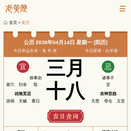
首页
>
黄历
公历 2036年04月14日 星期一 (阳历)
今日幸运生肖：兔 羊 虎
今日星座：白羊座
三月
宜
忌
馀事勿
诸事不
十八
塞穴
扫舍
取
宜
凶煞宜忌
吉神宜趋
游祸
天贼
重日
天恩
母仓
玉堂