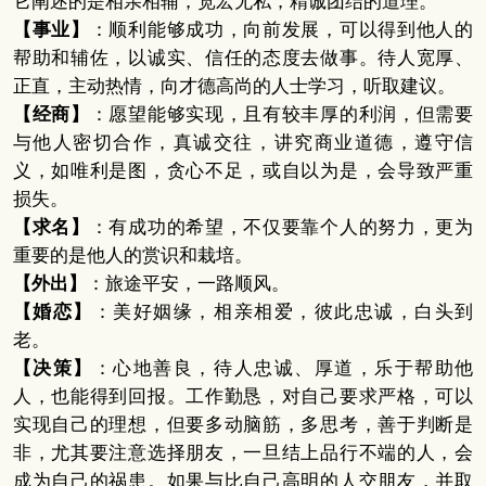
它阐述的是相亲相辅，宽宏无私，精诚团结的道理。
【事业】
：顺利能够成功，向前发展，可以得到他人的
帮助和辅佐，以诚实、信任的态度去做事。待人宽厚、
正直，主动热情，向才德高尚的人士学习，听取建议。
【经商】
：愿望能够实现，且有较丰厚的利润，但需要
与他人密切合作，真诚交往，讲究商业道德，遵守信
义，如唯利是图，贪心不足，或自以为是，会导致严重
损失。
【求名】
：有成功的希望，不仅要靠个人的努力，更为
重要的是他人的赏识和栽培。
【外出】
：旅途平安，一路顺风。
【婚恋】
：美好姻缘，相亲相爱，彼此忠诚，白头到
老。
【决策】
：心地善良，待人忠诚、厚道，乐于帮助他
人，也能得到回报。工作勤恳，对自己要求严格，可以
实现自己的理想，但要多动脑筋，多思考，善于判断是
非，尤其要注意选择朋友，一旦结上品行不端的人，会
成为自己的祸患。如果与比自己高明的人交朋友，并取