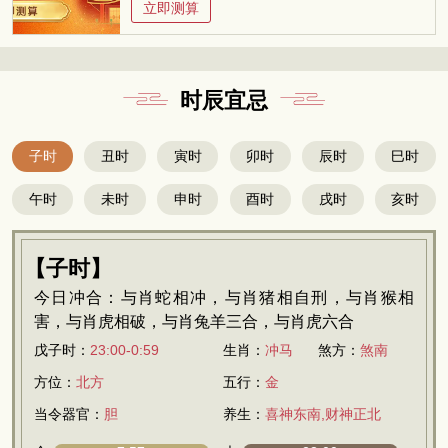
立即测算
时辰宜忌
子时
丑时
寅时
卯时
辰时
巳时
午时
未时
申时
酉时
戌时
亥时
【子时】
今日冲合：与肖蛇相冲，与肖猪相自刑，与肖猴相
害，与肖虎相破，与肖兔羊三合，与肖虎六合
戊子时：
23:00-0:59
生肖：
冲马
煞方：
煞南
方位：
北方
五行：
金
当令器官：
胆
养生：
喜神东南,财神正北