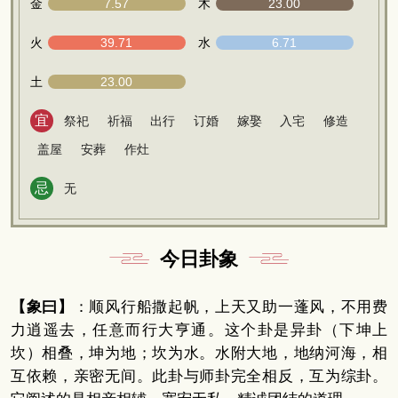
金
7.57
木
23.00
火
39.71
水
6.71
土
23.00
宜
祭祀
祈福
出行
订婚
嫁娶
入宅
修造
盖屋
安葬
作灶
忌
无
今日卦象
【象曰】
：顺风行船撒起帆，上天又助一蓬风，不用费
力逍遥去，任意而行大亨通。这个卦是异卦（下坤上
坎）相叠，坤为地；坎为水。水附大地，地纳河海，相
互依赖，亲密无间。此卦与师卦完全相反，互为综卦。