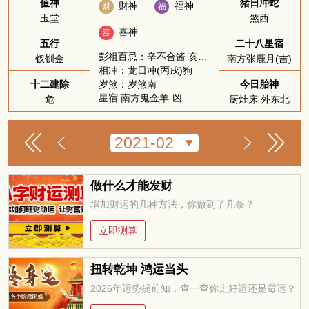
值神
猪日冲蛇
财神
福神
财
福
玉堂
煞西
喜神
喜
五行
二十八星宿
彭祖百忌：辛不合酱 亥不嫁娶
钗钏金
南方张鹿月(吉)
相冲：龙日冲(丙戌)狗
岁煞：岁煞南
十二建除
今日胎神
星宿:南方鬼金羊-凶
危
厨灶床 外东北
做什么才能发财
增加财运的几种方法，你做到了几条？
立即测算
扭转乾坤 鸿运当头
2026年运势提前知，查一查你走好运还是霉运？