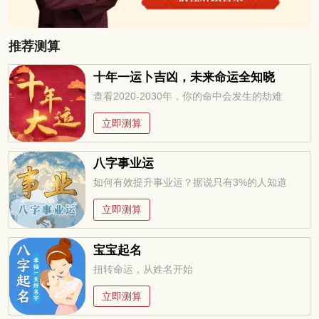
推荐测算
十年一运卜吉凶，未来命运全知晓
查看2020-2030年，你的命中会发生的劫难
立即测算
八字事业运
如何有效提升事业运？据说只有3%的人知道
立即测算
宝宝起名
扭转命运，从姓名开始
立即测算