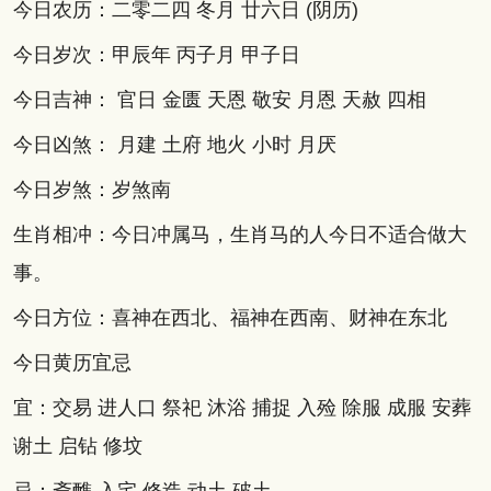
今日农历：二零二四 冬月 廿六日 (阴历)
今日岁次：甲辰年 丙子月 甲子日
今日吉神： 官日 金匮 天恩 敬安 月恩 天赦 四相
今日凶煞： 月建 土府 地火 小时 月厌
今日岁煞：岁煞南
生肖相冲：今日冲属马，生肖马的人今日不适合做大
事。
今日方位：喜神在西北、福神在西南、财神在东北
今日黄历宜忌
宜：交易 进人口 祭祀 沐浴 捕捉 入殓 除服 成服 安葬
谢土 启钻 修坟
忌：斋醮 入宅 修造 动土 破土