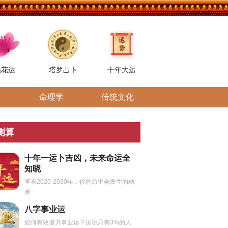
桃花运
塔罗占卜
十年大运
命理学
传统文化
测算
十年一运卜吉凶，未来命运全
知晓
查看2020-2030年，你的命中会发生的劫
难
八字事业运
如何有效提升事业运？据说只有3%的人