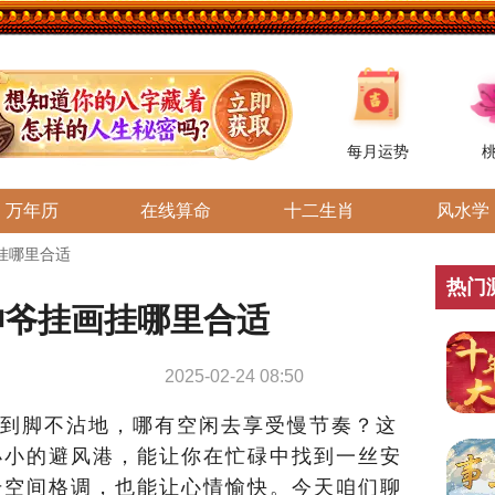
每月运势
万年历
在线算命
十二生肖
风水学
挂哪里合适
热门
神爷挂画挂哪里合适
2025-02-24 08:50
到脚不沾地，哪有空闲去享受慢节奏？这
小小的避风港，能让你在忙碌中找到一丝安
升空间格调，也能让心情愉快。今天咱们聊