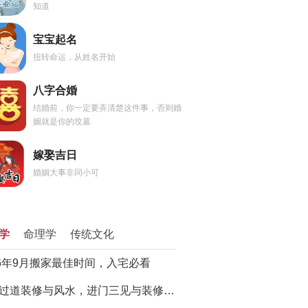
知道
宝宝起名
扭转命运，从姓名开始
八字合婚
结婚前，你一定要弄清楚这件事，否则婚
姻就是你的坟墓
嫁娶吉日
婚姻大事非同小可
学
命理学
传统文化
26年9月搬家最佳时间，入宅必看
门厅过道装修与风水，进门三见与装修避坑指南