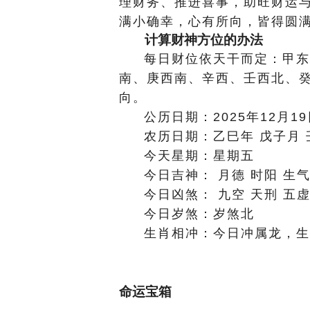
理财务、推进喜事，助旺财运
满小确幸，心有所向，皆得圆
计算财神方位的办法
每日财位依天干而定：甲东
南、庚西南、辛西、壬西北、
向。
公历日期：2025年12月1
农历日期：乙巳年 戊子月 
今天星期：星期五
今日吉神： 月德 时阳 生
今日凶煞： 九空 天刑 五虚
今日岁煞：岁煞北
生肖相冲：今日冲属龙，生
命运宝箱