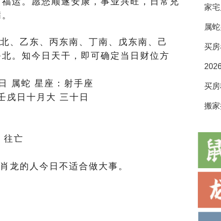
与福运。愿您顺遂安康，事业兴旺，日常充
家宅
满。
属蛇
北、乙东、丙东南、丁南、戊东南、己
买房
癸北。知今日天干，即可确定当日财位方
20
9日 属蛇 星座：射手座
壬戌日十月大 三十日
搬家
气
 往亡
肖龙的人今日不适合做大事。