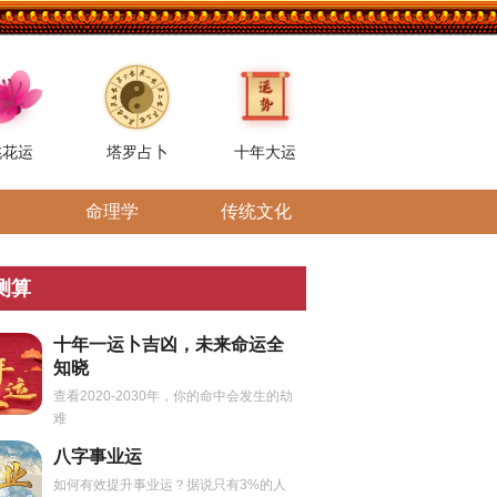
桃花运
塔罗占卜
十年大运
命理学
传统文化
测算
十年一运卜吉凶，未来命运全
知晓
查看2020-2030年，你的命中会发生的劫
难
八字事业运
如何有效提升事业运？据说只有3%的人