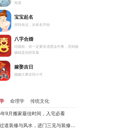
知道
宝宝起名
扭转命运，从姓名开始
八字合婚
结婚前，你一定要弄清楚这件事，否则婚
姻就是你的坟墓
嫁娶吉日
婚姻大事非同小可
学
命理学
传统文化
26年9月搬家最佳时间，入宅必看
门厅过道装修与风水，进门三见与装修避坑指南