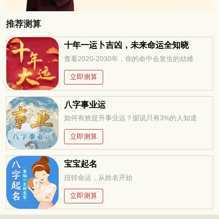
推荐测算
十年一运卜吉凶，未来命运全知晓
查看2020-2030年，你的命中会发生的劫难
立即测算
八字事业运
如何有效提升事业运？据说只有3%的人知道
立即测算
宝宝起名
扭转命运，从姓名开始
立即测算