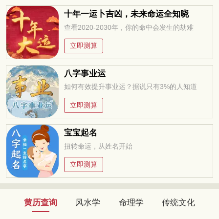
十年一运卜吉凶，未来命运全知晓
查看2020-2030年，你的命中会发生的劫难
立即测算
八字事业运
如何有效提升事业运？据说只有3%的人知道
立即测算
宝宝起名
扭转命运，从姓名开始
立即测算
黄历查询
风水学
命理学
传统文化