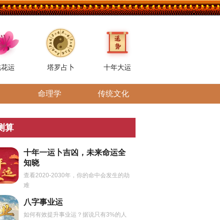
桃花运
塔罗占卜
十年大运
命理学
传统文化
测算
十年一运卜吉凶，未来命运全
知晓
查看2020-2030年，你的命中会发生的劫
难
八字事业运
如何有效提升事业运？据说只有3%的人