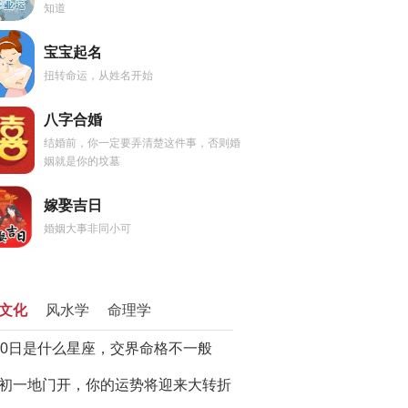
知道
宝宝起名
扭转命运，从姓名开始
八字合婚
结婚前，你一定要弄清楚这件事，否则婚
姻就是你的坟墓
嫁娶吉日
婚姻大事非同小可
文化
风水学
命理学
20日是什么星座，交界命格不一般
初一地门开，你的运势将迎来大转折