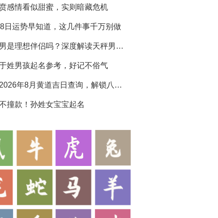
贲感情看似甜蜜，实则暗藏危机
28日运势早知道，这几件事千万别做
天秤男是理想伴侣吗？深度解读天秤男生性格特点
于姓男孩起名参考，好记不俗气
黄历2026年8月黄道吉日查询，解锁八月吉运
不撞款！孙姓女宝宝起名