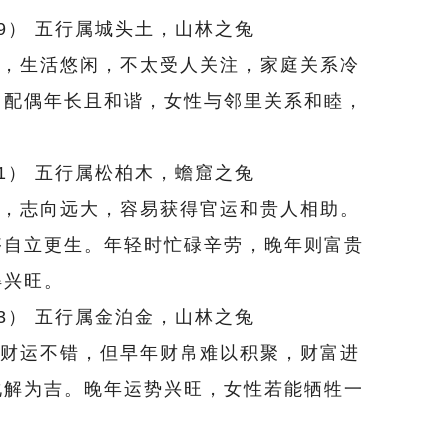
99） 五行属城头土，山林之兔
，生活悠闲，不太受人关注，家庭关系冷
，配偶年长且和谐，女性与邻里关系和睦，
11） 五行属松柏木，蟾窟之兔
，志向远大，容易获得官运和贵人相助。
够自立更生。年轻时忙碌辛劳，晚年则富贵
得兴旺。
23） 五行属金泊金，山林之兔
财运不错，但早年财帛难以积聚，财富进
化解为吉。晚年运势兴旺，女性若能牺牲一
。