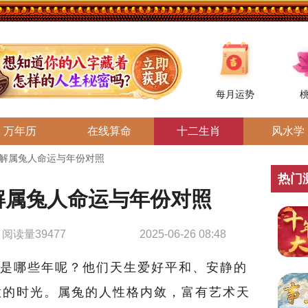
每月运势
万年历
在线算命
十二生肖
风水学
了解属兔人命运与年份对照
热门
解属兔人命运与年份对照
阅读量39477
2025-06-26 08:48
是哪些年呢？他们天生爱好平和、安静的
意的时光。属兔的人性格内敛，富有艺术天