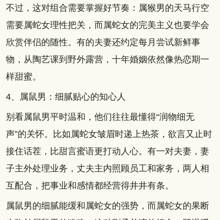
不过，这对组合需要掌握好节奏：属猴男的天马行空
需要属蛇女理性把关，而属蛇女的完美主义也要学会
欣赏伴侣的随性。有的夫妻还约定每月尝试新鲜事
物，从陶艺课到野外露营，十年婚姻依然像热恋期一
样甜蜜。
4、属鼠男：细腻贴心的知心人
别看属鼠男平时温和，他们往往最懂得“润物细无
声”的关怀。比如属蛇女皱眉时递上热茶，欲言又止时
接住话茬，比甜言蜜语更打动人心。有一对夫妻，妻
子主外处理业务，丈夫主内照顾员工和家务，两人相
互配合，把事业和感情都经营得井井有条。
属鼠男的细腻能缓和属蛇女的强势，而属蛇女的果断