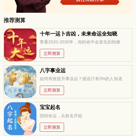
推荐测算
十年一运卜吉凶，未来命运全知晓
查看2020-2030年，你的命中会发生的劫难
立即测算
八字事业运
如何有效提升事业运？据说只有3%的人知道
立即测算
宝宝起名
扭转命运，从姓名开始
立即测算