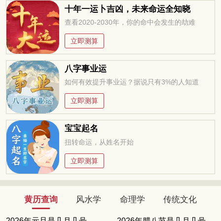
十年一运卜吉凶，未来命运全知晓
查看2020-2030年，你的命中会发生的劫难
立即测算
八字事业运
如何有效提升事业运？据说只有3%的人知道
立即测算
宝宝起名
扭转命运，从姓名开始
立即测算
黄历查询
风水学
命理学
传统文化
2026年元旦是几月几号
2026年腊八节是几月几号