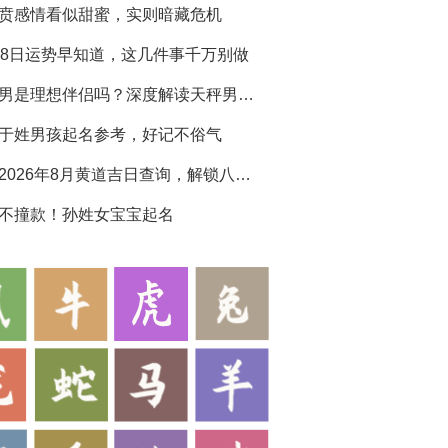
贲感情看似甜蜜，实则暗藏危机
28日运势早知道，这几件事千万别做
天秤男是理想伴侣吗？深度解读天秤男生性格特点
于姓男孩起名参考，好记不俗气
黄历2026年8月黄道吉日查询，解锁八月吉运
不撞款！孙姓女宝宝起名