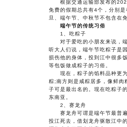
根据交通运输部发布的202
免费的假期总共有4个，分别
旦、端午节、中秋节不包含在
端午节的传统习俗
1、吃粽子
对于爱吃的小朋友来说，端
听大人们说，端午节吃粽子是
损伤他的身体，投到江中很多
等包饭做成粽子的习俗。
现在，粽子的馅料品种更为
粽;南方则是咸粽居多，像鲜肉
子可是最出名的。现在吃粽子
东南亚。
2、赛龙舟
赛龙舟可谓是端午节最普遍
投江死去，借划龙舟驱散江中