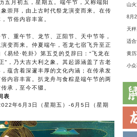
农历五月初五，星期五。端午节，又称端阳
山火
天象崇拜，由上古时代祭龙演变而来。在传
8月
体，节俗内容丰富。
节、重午节、龙节、正阳节、天中节等，
适合
龙演变而来。仲夏端午，苍龙七宿飞升至正
《易经·乾卦》第五爻的爻辞曰：“飞龙在
得正”，乃大吉大利之象。其起源涵盖了古老
小众
容，蕴含着深邃丰厚的文化内涵；在传承发
节俗内容丰富。扒龙舟与食粽是端午节的两
古传承，至今不辍。
间表
22年6月3日（星期五）-6月5日（星期