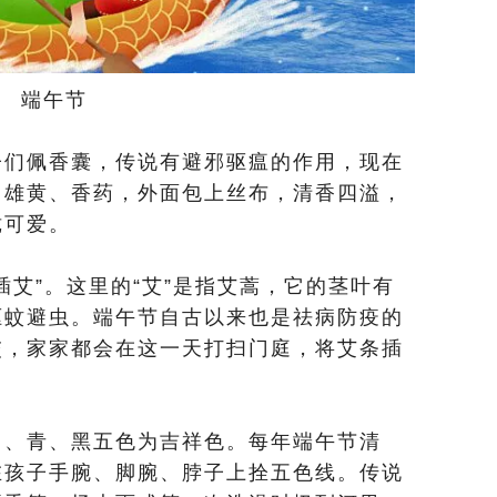
端午节
们佩香囊，传说有避邪驱瘟的作用，现在
、雄黄、香药，外面包上丝布，清香四溢，
珑可爱。
艾”。这里的“艾”是指艾蒿，它的茎叶有
驱蚊避虫。端午节自古以来也是祛病防疫的
交，家家都会在这一天打扫门庭，将艾条插
、青、黑五色为吉祥色。每年端午节清
在孩子手腕、脚腕、脖子上拴五色线。传说