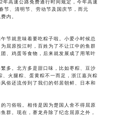
2年高速公路免费通行时间规定，今年高速
是春节、清明节、劳动节及国庆节，而元
免费内。
午节就意味着要吃粽子啦。小爱小时候总
因为屈原投江时，百姓为了不让江中的鱼群
饭团、鸡蛋等食物，后来就发展成了用苇叶
繁多。北方多是甜口味，比如枣粽、豆沙
粽、火腿粽、蛋黄粽不一而足，浙江嘉兴粽
的风俗还流传到了我们的邻居朝鲜、日本和
的习俗啦。相传是因为楚国人舍不得屈原
的鱼群。现在，赛龙舟除了纪念屈原之外，