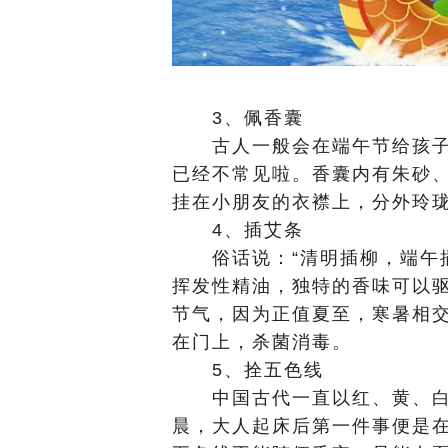
3、佩香囊
古人一般会在端午节给孩子
已经不常见啦。香囊内有朱砂
挂在小朋友的衣襟上，分外玲
4、插艾条
俗话说：“清明插柳，端午插
挥发性精油，独特的香味可以
节气，因为正值夏至，寒暑相
在门上，杀菌消毒。
5、拴五色线
中国古代一直以红、黄、白
晨，大人起床后第一件事便是