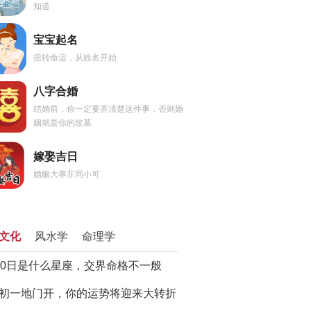
知道
宝宝起名
扭转命运，从姓名开始
八字合婚
结婚前，你一定要弄清楚这件事，否则婚
姻就是你的坟墓
嫁娶吉日
婚姻大事非同小可
文化
风水学
命理学
20日是什么星座，交界命格不一般
初一地门开，你的运势将迎来大转折