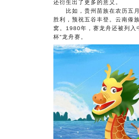
还衍生出了更多的意义。
比如，贵州苗族在农历五月二
胜利，预祝五谷丰登。云南傣
窝。1980年，赛龙舟还被列
杯”龙舟赛。