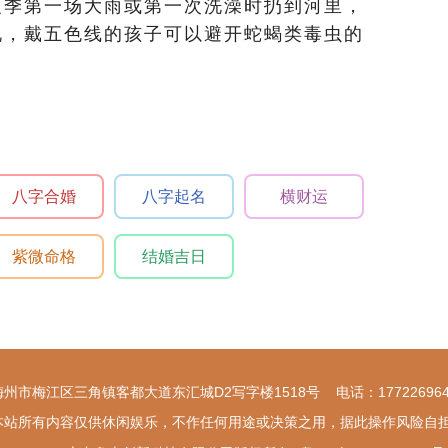
夏季第一场大雨或第一次洗澡时扔到河里，
说，戴五色线的孩子可以避开蛇蝎类毒虫的
八字合婚
八字起名
横财运
紫微命格
结婚吉日
梅州市梅江区三角镇客都大道东汇城D2写字楼1518号 电话：177226964
本站所有内容仅供休闲娱乐，不作任何用途或决策之用，据此操作风险自