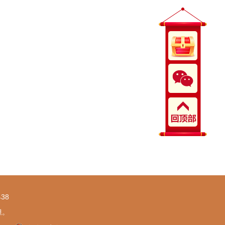
38
担。