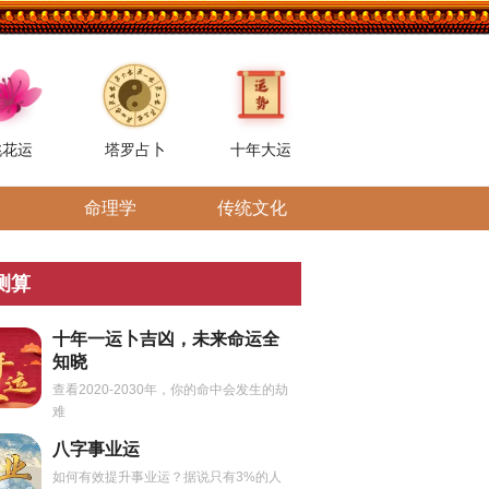
桃花运
塔罗占卜
十年大运
命理学
传统文化
测算
十年一运卜吉凶，未来命运全
知晓
查看2020-2030年，你的命中会发生的劫
难
八字事业运
如何有效提升事业运？据说只有3%的人