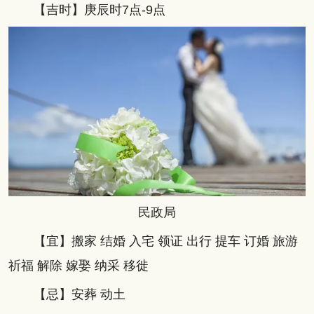
【吉时】庚辰时7点-9点
民政局
【宜】搬家 结婚 入宅 领证 出行 提车 订婚 旅游
祈福 解除 嫁娶 纳采 移徙
【忌】安葬 动土