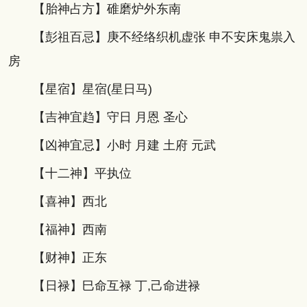
【胎神占方】碓磨炉外东南
【彭祖百忌】庚不经络织机虚张 申不安床鬼祟入
房
【星宿】星宿(星日马)
【吉神宜趋】守日 月恩 圣心
【凶神宜忌】小时 月建 土府 元武
【十二神】平执位
【喜神】西北
【福神】西南
【财神】正东
【日禄】巳命互禄 丁,己命进禄