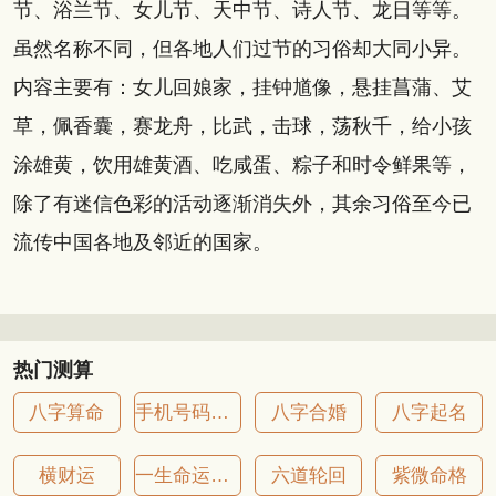
节、浴兰节、女儿节、天中节、诗人节、龙日等等。
虽然名称不同，但各地人们过节的习俗却大同小异。
内容主要有：女儿回娘家，挂钟馗像，悬挂菖蒲、艾
草，佩香囊，赛龙舟，比武，击球，荡秋千，给小孩
涂雄黄，饮用雄黄酒、吃咸蛋、粽子和时令鲜果等，
除了有迷信色彩的活动逐渐消失外，其余习俗至今已
流传中国各地及邻近的国家。
热门测算
八字算命
手机号码吉凶
八字合婚
八字起名
横财运
一生命运详批
六道轮回
紫微命格