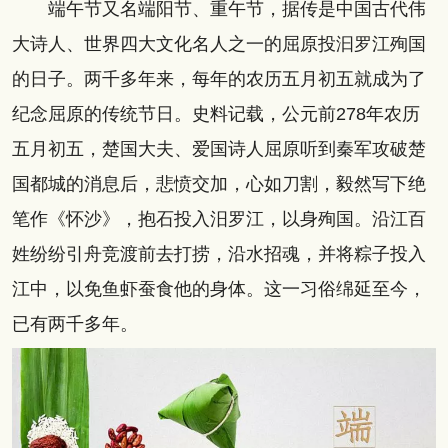
端午节又名端阳节、重午节，据传是中国古代伟
大诗人、世界四大文化名人之一的屈原投汩罗江殉国
的日子。两千多年来，每年的农历五月初五就成为了
纪念屈原的传统节日。史料记载，公元前278年农历
五月初五，楚国大夫、爱国诗人屈原听到秦军攻破楚
国都城的消息后，悲愤交加，心如刀割，毅然写下绝
笔作《怀沙》，抱石投入汨罗江，以身殉国。沿江百
姓纷纷引舟竞渡前去打捞，沿水招魂，并将粽子投入
江中，以免鱼虾蚕食他的身体。这一习俗绵延至今，
已有两千多年。