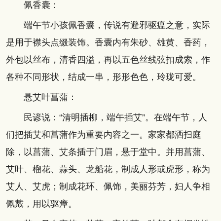
佩香囊：
端午节小孩佩香囊，传说有避邪驱瘟之意，实际
是用于襟头点缀装饰。香囊内有朱砂、雄黄、香药，
外包以丝布，清香四溢，再以五色丝线弦扣成索，作
各种不同形状，结成一串，形形色色，玲珑可爱。
悬艾叶菖蒲：
民谚说：“清明插柳，端午插艾”。在端午节，人
们把插艾和菖蒲作为重要内容之一。家家都洒扫庭
除，以菖蒲、艾条插于门眉，悬于堂中。并用菖蒲、
艾叶、榴花、蒜头、龙船花，制成人形或虎形，称为
艾人、艾虎；制成花环、佩饰，美丽芬芳，妇人争相
佩戴，用以驱瘴。