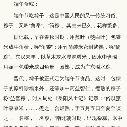
端午食粽：
端午节吃粽子，这是中国人民的又一传统习俗。
粽子，又叫“角黍”、“筒粽”。其由来已久，花样繁多。
据记载，早在春秋时期，用菰叶（茭白叶）包黍
米成牛角状，称“角黍”；用竹筒装米密封烤熟，称“筒
粽”。东汉末年，以草木灰水浸泡黍米，因水中含碱，
用菰叶包黍米成四角形，煮熟，成为广东碱水粽。
晋代，粽子被正式定为端午节食品。这时，包粽
子的原料除糯米外，还添加中药益智仁，煮熟的粽子
称“益智粽”。时人周处《岳阳风土记》记载：“俗以菰
叶裹黍米，……煮之，合烂熟，于五月五日至夏至啖
之，一名粽，一名黍。”南北朝时期，出现杂粽。米中