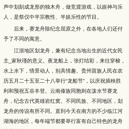
声中划刻成龙形的独木舟，做竞渡游戏，以娱神与乐
人，是祭仪中半宗教性、半娱乐性的节目。
后来，赛龙舟除纪念屈原之外，在各地人们还付
予了不同的寓意。
江浙地区划龙舟，兼有纪念当地出生的近代女民
主_家秋瑾的意义。夜龙船上，张灯结彩，来往穿梭，
水上水下，情景动人，别具情趣。贵州苗族人民在农
历五月二十五至二十八举行“龙船节”，以庆祝插秧胜
利和预祝五谷丰登。云南傣族同胞则在泼水节赛龙
舟，纪念古代英雄岩红窝。不同民族、不同地区，划
龙舟的传说有所不同。直到今天在南方的不少临江河
湖海的地区，每年端节都要举行富有自己特色的龙舟