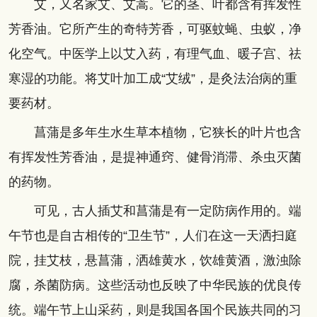
艾，又名家艾、艾蒿。它的茎、叶都含有挥发性
芳香油。它所产生的奇特芳香，可驱蚊蝇、虫蚁，净
化空气。中医学上以艾入药，有理气血、暖子宫、祛
寒湿的功能。将艾叶加工成“艾绒”，是灸法治病的重
要药材。
菖蒲是多年生水生草本植物，它狭长的叶片也含
有挥发性芳香油，是提神通窍、健骨消滞、杀虫灭菌
的药物。
可见，古人插艾和菖蒲是有一定防病作用的。端
午节也是自古相传的“卫生节”，人们在这一天洒扫庭
院，挂艾枝，悬菖蒲，洒雄黄水，饮雄黄酒，激浊除
腐，杀菌防病。这些活动也反映了中华民族的优良传
统。端午节上山采药，则是我国各国个民族共同的习