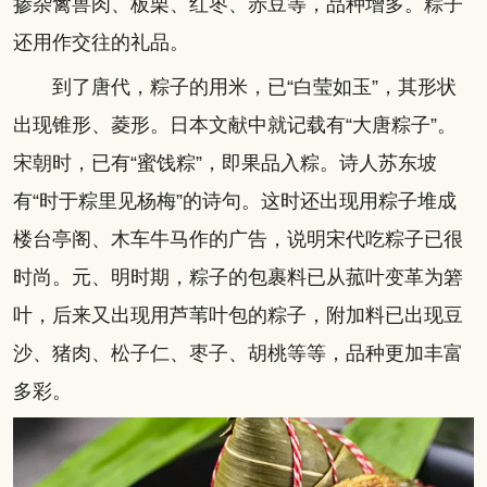
掺杂禽兽肉、板栗、红枣、赤豆等，品种增多。粽子
还用作交往的礼品。
到了唐代，粽子的用米，已“白莹如玉”，其形状
出现锥形、菱形。日本文献中就记载有“大唐粽子”。
宋朝时，已有“蜜饯粽”，即果品入粽。诗人苏东坡
有“时于粽里见杨梅”的诗句。这时还出现用粽子堆成
楼台亭阁、木车牛马作的广告，说明宋代吃粽子已很
时尚。元、明时期，粽子的包裹料已从菰叶变革为箬
叶，后来又出现用芦苇叶包的粽子，附加料已出现豆
沙、猪肉、松子仁、枣子、胡桃等等，品种更加丰富
多彩。