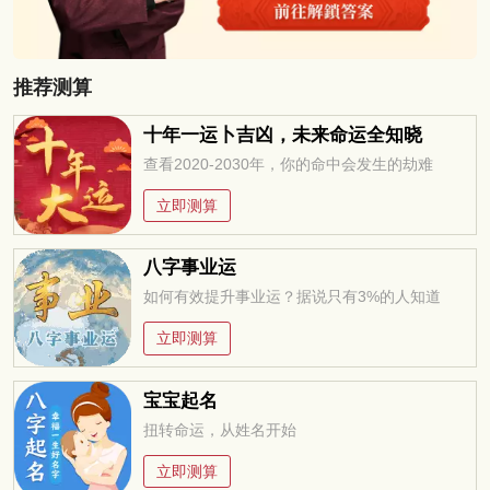
推荐测算
十年一运卜吉凶，未来命运全知晓
查看2020-2030年，你的命中会发生的劫难
立即测算
八字事业运
如何有效提升事业运？据说只有3%的人知道
立即测算
宝宝起名
扭转命运，从姓名开始
立即测算