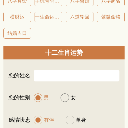
八字算命
手机号码吉凶
八字合婚
八字起名
横财运
一生命运详批
六道轮回
紫微命格
结婚吉日
十二生肖运势
您的姓名
您的性别
男
女
感情状态
有伴
单身