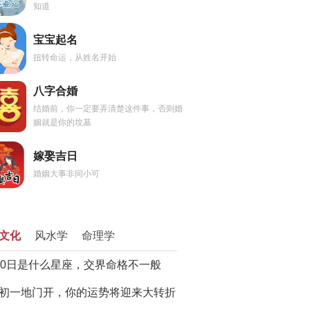
知道
宝宝起名
扭转命运，从姓名开始
八字合婚
结婚前，你一定要弄清楚这件事，否则婚
姻就是你的坟墓
嫁娶吉日
婚姻大事非同小可
文化
风水学
命理学
20日是什么星座，交界命格不一般
初一地门开，你的运势将迎来大转折