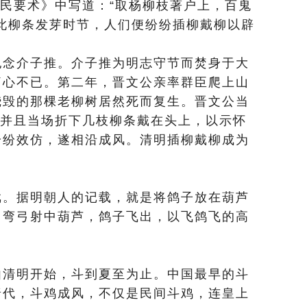
齐民要术》中写道：“取杨柳枝著户上，百鬼
此柳条发芽时节，人们便纷纷插柳戴柳以辟
纪念介子推。介子推为明志守节而焚身于大
痛心不已。第二年，晋文公亲率群臣爬上山
烧毁的那棵老柳树居然死而复生。晋文公当
，并且当场折下几枝柳条戴在头上，以示怀
纷纷效仿，遂相沿成风。清明插柳戴柳成为
戏。据明朝人的记载，就是将鸽子放在葫芦
，弯弓射中葫芦，鸽子飞出，以飞鸽飞的高
由清明开始，斗到夏至为止。中国最早的斗
唐代，斗鸡成风，不仅是民间斗鸡，连皇上