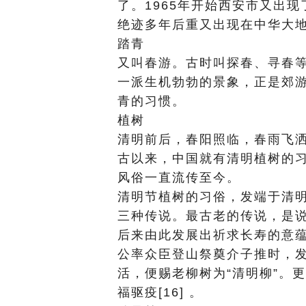
了。1965年开始西安市又出
绝迹多年后重又出现在中华大
踏青
又叫春游。古时叫探春、寻春
一派生机勃勃的景象，正是郊
青的习惯。
植树
清明前后，春阳照临，春雨飞
古以来，中国就有清明植树的习
风俗一直流传至今。
清明节植树的习俗，发端于清
三种传说。最古老的传说，是
后来由此发展出祈求长寿的意
公率众臣登山祭奠介子推时，
活，便赐老柳树为“清明柳”。
福驱疫[16] 。