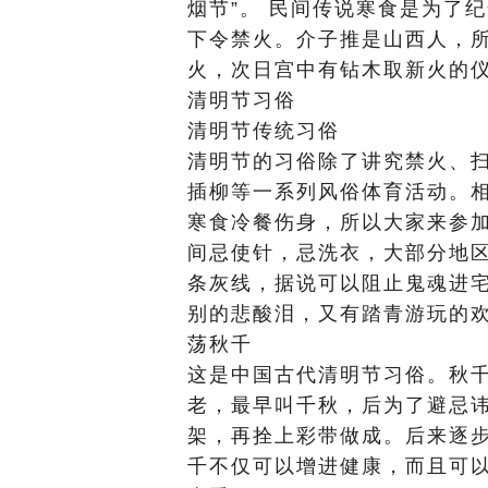
烟节”。 民间传说寒食是为了
下令禁火。介子推是山西人，
火，次日宫中有钻木取新火的
清明节习俗
清明节传统习俗
清明节的习俗除了讲究禁火、
插柳等一系列风俗体育活动。
寒食冷餐伤身，所以大家来参
间忌使针，忌洗衣，大部分地
条灰线，据说可以阻止鬼魂进宅
别的悲酸泪，又有踏青游玩的
荡秋千
这是中国古代清明节习俗。秋
老，最早叫千秋，后为了避忌
架，再拴上彩带做成。后来逐
千不仅可以增进健康，而且可