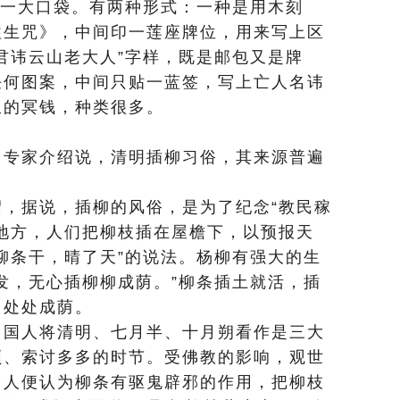
糊一大口袋。有两种形式：一种是用木刻
往生咒》，中间印一莲座牌位，用来写上区
君讳云山老大人”字样，既是邮包又是牌
任何图案，中间只贴一蓝签，写上亡人名讳
里的冥钱，种类很多。
。专家介绍说，清明插柳习俗，其来源普遍
，据说，插柳的风俗，是为了纪念“教民稼
地方，人们把柳枝插在屋檐下，以预报天
柳条干，晴了天”的说法。杨柳有强大的生
发，无心插柳柳成荫。”柳条插土就活，插
，处处成荫。
中国人将清明、七月半、十月朔看作是三大
频、索讨多多的时节。受佛教的影响，观世
多人便认为柳条有驱鬼辟邪的作用，把柳枝