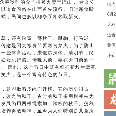
纪念春秋时的介子推被火焚于绵山， 晋文公
山火
所以冷食习俗在山西首先流行。旧时寒食断
8月
仪式，民间也多以柳条互相乞取新火。
适合
扫墓，还有踏青、荡秋千、蹴鞠、打马球、
相传这是因为寒食节要寒食禁火，为了防止
加一些体育活动，来锻炼身体。清明节，民
小众
区妇女忌行路。傍晚以前，要在大门前洒一
。 因此，这个节日中既有祭扫新坟生离死
欢笑声，是一个富有特色的节日。
千，意即揪着皮绳而迁移。它的历史很古
讳，改之为秋千。古时的秋千多用树桠枝为
步发展为用两根绳索加上踏板的秋千。荡秋
以培养勇敢精神，至今为人们特别是儿童所