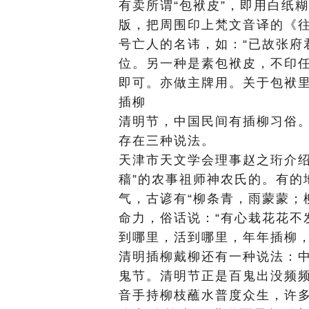
有卖所谓“包袱皮”，即用白纸
版，把周围印上梵文音译的《
号亡人的名讳，如：“已故张府
位。另一种是素包袱皮，不印
即可。亦做主牌用。关于包袱
插柳
清明节，中国民间有插柳习俗
存在三种说法。
天津市天文学会理事赵之珩介绍
穑”的农事祖师神农氏的。有的
气，古谚有“柳条青，雨蒙蒙；
命力，俗话说：“有心栽花花不
到哪里，活到哪里，年年插柳
清明插柳戴柳还有一种说法：
鬼节。清明节正是百鬼出没频
音手持柳枝蘸水普度众生，许