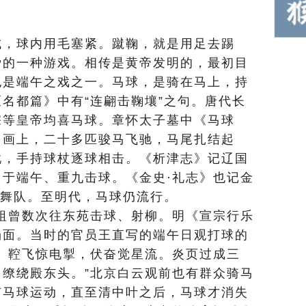
成，球内用毛塞紧。蹴鞠，就是用足去踢
爱的一种游戏。相传是黄帝发明的，最初目
也是端午之戏之一。马球，是骑在马上，持
名都篇》中有“连翩击鞠壤”之句。唐代长
宗等皇帝均喜马球。章怀太子墓中《马球
：画上，二十多匹骏马飞驰，马尾扎结起
靴，手持球杖逐球相击。《析津志》记辽国
于端午、重九击球。《金史·礼志》也记金
”舞队。至明代，马球仍流行。
祖曾数次往东苑击球、射柳。明《宣宗行乐
场面。当时的官员王直写的端午日观打球的
。鞚飞惊电掣，伏奋觉星流。炎页过成三
缭绕殿东头。”北京白云观前也有群众骑马
有马球运动，直至清中叶之后，马球才消失