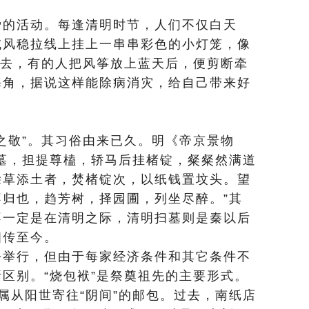
爱的活动。每逢清明时节，人们不仅白天
或风稳拉线上挂上一串串彩色的小灯笼，像
过去，有的人把风筝放上蓝天后，便剪断牵
海角，据说这样能除病消灾，给自己带来好
之敬”。其习俗由来已久。明《帝京景物
墓，担提尊榼，轿马后挂楮锭，粲粲然满道
除草添土者，焚楮锭次，以纸钱置坟头。望
归也，趋芳树，择园圃，列坐尽醉。”其
不一定是在清明之际，清明扫墓则是秦以后
相传至今。
去举行，但由于每家经济条件和其它条件不
区别。“烧包袱”是祭奠祖先的主要形式。
孝属从阳世寄往“阴间”的邮包。过去，南纸店