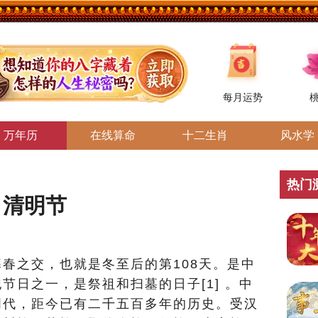
每月运势
万年历
在线算命
十二生肖
风水学
热门
清明节
春之交，也就是冬至后的第108天。是中
节日之一，是祭祖和扫墓的日子[1] 。中
周代，距今已有二千五百多年的历史。受汉