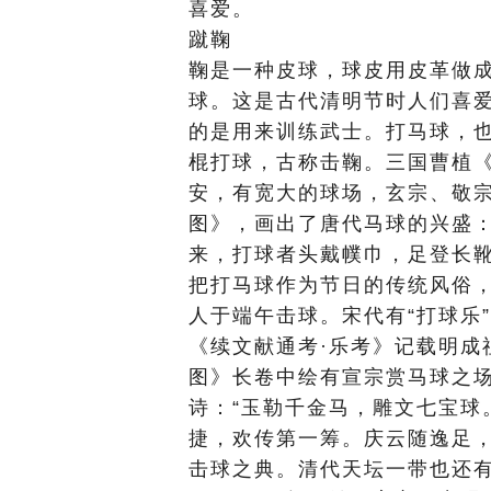
喜爱。
蹴鞠
鞠是一种皮球，球皮用皮革做
球。这是古代清明节时人们喜
的是用来训练武士。打马球，
棍打球，古称击鞠。三国曹植《
安，有宽大的球场，玄宗、敬
图》，画出了唐代马球的兴盛
来，打球者头戴幞巾，足登长
把打马球作为节日的传统风俗，
人于端午击球。宋代有“打球乐
《续文献通考·乐考》记载明成
图》长卷中绘有宣宗赏马球之
诗：“玉勒千金马，雕文七宝球
捷，欢传第一筹。庆云随逸足，
击球之典。清代天坛一带也还