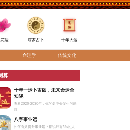
桃花运
塔罗占卜
十年大运
命理学
传统文化
测算
十年一运卜吉凶，未来命运全
知晓
查看2020-2030年，你的命中会发生的劫
难
八字事业运
如何有效提升事业运？据说只有3%的人