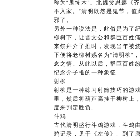
称为“鬼怖木”。北魏贾思勰《
不入家。”清明既然是鬼节，值
邪了。
另外一种说法是，此俗是为了
柳树下，让晋文公和群臣百姓
来祭拜介子推时，发现当年被
下便将老柳树赐名为“清明柳”
念之情。从此以后，群臣百姓
纪念介子推的一种象征
射柳
射柳是一种练习射箭技巧的游
里，然后将葫芦高挂于柳树上
度来判定胜负。
斗鸡
古代清明盛行斗鸡游戏，斗鸡
鸡记录，见于《左传》。到了