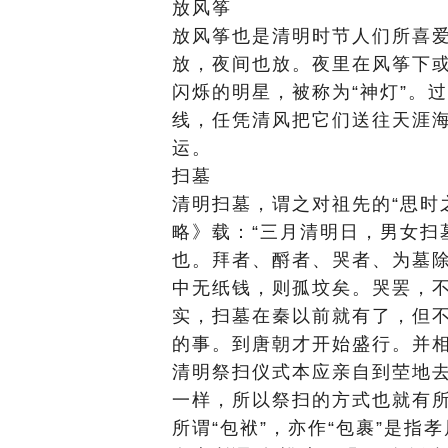
放风筝
放风筝也是清明时节人们所喜
放，夜间也放。夜里在风筝下
闪烁的明星，被称为“神灯”。
线，任凭清风把它们送往天涯
运。
扫墓
清明扫墓，谓之对祖先的“思时
略》载：“三月清明日，男女扫
也。拜者、酹者、哭者、为墓
中无纸钱，则孤坟矣。哭罢，不
实，扫墓在秦以前就有了，但
的事。到唐朝才开始盛行。并
清明祭扫仪式本应亲自到茔地
一样，所以祭扫的方式也就有所
所谓“包袱”，亦作“包裹”是指