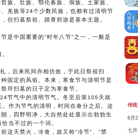
赫哲族、壮族、鄂伦春族、侗族、土家族、
、羌族等24个少数民族，也都有过清明节
同，但扫墓祭祖、踏青郊游是基本主题。
节是中国重要的“时年八节”之一，一般是
日。
之礼，后来民间亦相仿效，于此日祭祖扫
一种固定的风俗。本来，寒食节与清明节是
将祭拜扫墓的日子定为寒食节。
24节气中的清明节气。冬至后第105天就
传统
天。作为节气的清明，时间在春分之后。这
清朗，四野明净，大自然处处显示出勃勃生
6月
是再恰当不过的一个词。
七月
前这天禁火，冷食，故又称“冷节”、“禁