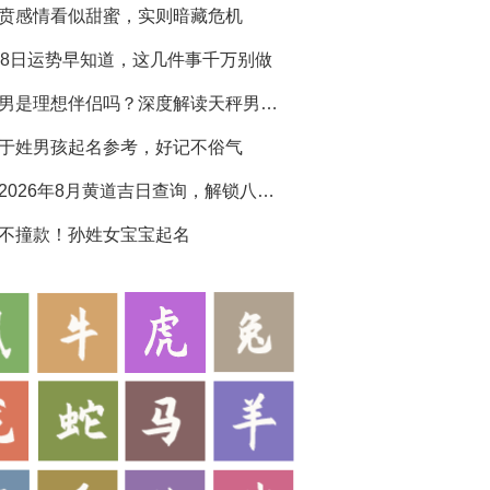
贲感情看似甜蜜，实则暗藏危机
28日运势早知道，这几件事千万别做
天秤男是理想伴侣吗？深度解读天秤男生性格特点
于姓男孩起名参考，好记不俗气
黄历2026年8月黄道吉日查询，解锁八月吉运
不撞款！孙姓女宝宝起名