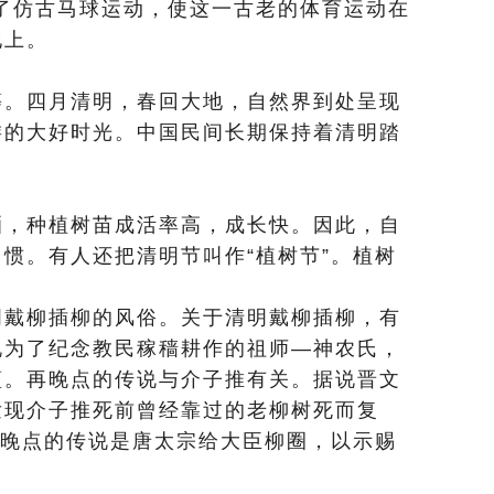
现了仿古马球运动，使这一古老的体育运动在
地上。
等。四月清明，春回大地，自然界到处呈现
游的大好时光。中国民间长期保持着清明踏
洒，种植树苗成活率高，成长快。因此，自
惯。有人还把清明节叫作“植树节”。植树
明戴柳插柳的风俗。关于清明戴柳插柳，有
说为了纪念教民稼穑耕作的祖师—神农氏，
蕴。再晚点的传说与介子推有关。据说晋文
发现介子推死前曾经靠过的老柳树死而复
更晚点的传说是唐太宗给大臣柳圈，以示赐