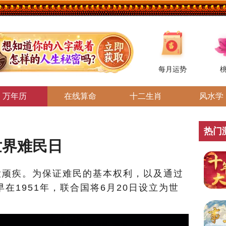
每月运势
万年历
在线算命
十二生肖
风水学
热门
世界难民日
大顽疾。为保证难民的基本权利，以及通过
在1951年，联合国将6月20日设立为世