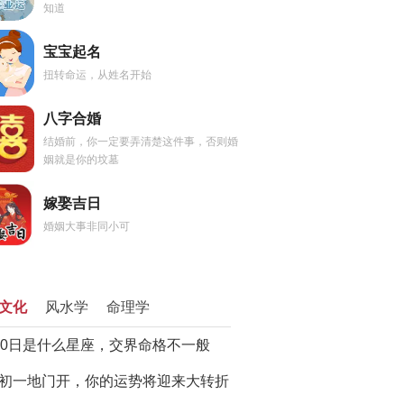
知道
宝宝起名
扭转命运，从姓名开始
八字合婚
结婚前，你一定要弄清楚这件事，否则婚
姻就是你的坟墓
嫁娶吉日
婚姻大事非同小可
文化
风水学
命理学
20日是什么星座，交界命格不一般
初一地门开，你的运势将迎来大转折