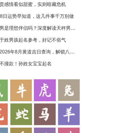
贲感情看似甜蜜，实则暗藏危机
28日运势早知道，这几件事千万别做
天秤男是理想伴侣吗？深度解读天秤男生性格特点
于姓男孩起名参考，好记不俗气
黄历2026年8月黄道吉日查询，解锁八月吉运
不撞款！孙姓女宝宝起名