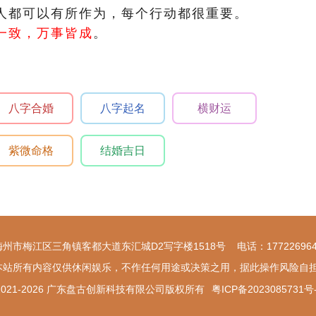
个人都可以有所作为，每个行动都很重要。
结一致，万事皆成
。
八字合婚
八字起名
横财运
紫微命格
结婚吉日
梅州市梅江区三角镇客都大道东汇城D2写字楼1518号 电话：177226964
本站所有内容仅供休闲娱乐，不作任何用途或决策之用，据此操作风险自
t © 2021-2026 广东盘古创新科技有限公司版权所有
粤ICP备2023085731号