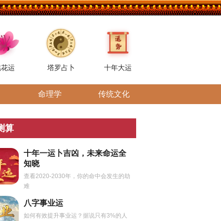
桃花运
塔罗占卜
十年大运
命理学
传统文化
测算
十年一运卜吉凶，未来命运全
知晓
查看2020-2030年，你的命中会发生的劫
难
八字事业运
如何有效提升事业运？据说只有3%的人