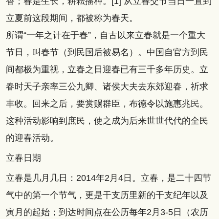
香；春是生长，耕耘播种。[1] 从立春交节当日一直到
立夏前这段期间，都被称为春天。
所谓“一年之计在于春”，自古以来立春就是一个重大
节日，叫春节（到民国后被易名）。中国自官方到民
间都极为重视，立春之日迎春已有三千多年历史。立
春时天子亲率三公九卿、诸侯大夫去东郊迎春，祈求
丰收。回来之后，要赏赐群臣，布德令以施惠兆民。
这种活动影响到庶民，使之成为后来世世代代的全民
的迎春活动。
立春日期
立春是几月几日：2014年2月4日。立春，是二十四节
气中的第一个节气，更是干支历里新的干支纪年以及
寅月的起始；到达时间点在公历每年2月3-5日（农历