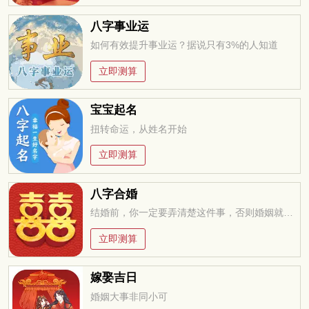
八字事业运
如何有效提升事业运？据说只有3%的人知道
立即测算
宝宝起名
扭转命运，从姓名开始
立即测算
八字合婚
结婚前，你一定要弄清楚这件事，否则婚姻就是你的坟墓
立即测算
嫁娶吉日
婚姻大事非同小可