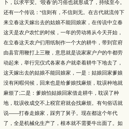
卜，以求平安。‘咬春’的习俗也就形成了，持续至今。
还有一个传说：“信则有，不信则无。在古代就流传下
来立春这天嫁出去的姑娘不能回娘家，在传说中立春
这天是农户农忙的时候，一年的劳动将从今天开始，
在立春这天农户们用纸制作一个大的耕牛，带到官府
由县官用鞭打上三鞭，意思就是说家家户户的牛都劳
动起来，举行完仪式各家各户就牵着耕牛下地去了，
这天嫁出去的姑娘不能回娘家，一是：姑娘回家爹娘
没有闲暇伺候，回来也是给爹娘找麻烦，耽误种地就
麻烦了;二是：爹娘怕姑娘回家借走耕牛，耽误了种
地，耽误收成交不上税官府就会找麻烦。有句俗话就
说——打春走娘家，踩穷了舅子。现在都这个年代
了，全是机械化生产了，根本就不需要牛出面了。如