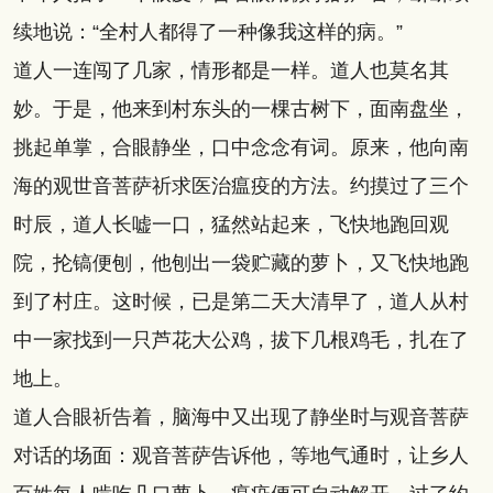
续地说：“全村人都得了一种像我这样的病。”
道人一连闯了几家，情形都是一样。道人也莫名其
妙。于是，他来到村东头的一棵古树下，面南盘坐，
挑起单掌，合眼静坐，口中念念有词。原来，他向南
海的观世音菩萨祈求医治瘟疫的方法。约摸过了三个
时辰，道人长嘘一口，猛然站起来，飞快地跑回观
院，抡镐便刨，他刨出一袋贮藏的萝卜，又飞快地跑
到了村庄。这时候，已是第二天大清早了，道人从村
中一家找到一只芦花大公鸡，拔下几根鸡毛，扎在了
地上。
道人合眼祈告着，脑海中又出现了静坐时与观音菩萨
对话的场面：观音菩萨告诉他，等地气通时，让乡人