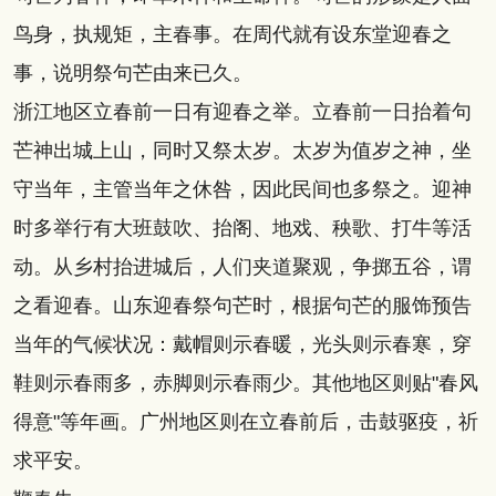
鸟身，执规矩，主春事。在周代就有设东堂迎春之
事，说明祭句芒由来已久。
浙江地区立春前一日有迎春之举。立春前一日抬着句
芒神出城上山，同时又祭太岁。太岁为值岁之神，坐
守当年，主管当年之休咎，因此民间也多祭之。迎神
时多举行有大班鼓吹、抬阁、地戏、秧歌、打牛等活
动。从乡村抬进城后，人们夹道聚观，争掷五谷，谓
之看迎春。山东迎春祭句芒时，根据句芒的服饰预告
当年的气候状况：戴帽则示春暖，光头则示春寒，穿
鞋则示春雨多，赤脚则示春雨少。其他地区则贴"春风
得意"等年画。广州地区则在立春前后，击鼓驱疫，祈
求平安。