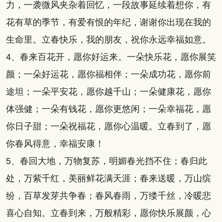
力，一袭微风夹杂着回忆，一段故事延续着想你，有
花有草的季节，有爱有恨的年纪，谢谢你出现在我的
生命里。立春快乐，我的朋友，祝你永远幸福如意。
4、春来百花开，愿你好运来。一朵快乐花，愿你展笑
颜；一朵好运花，愿你福相伴；一朵成功花，愿你前
途坦；一朵平安花，愿你越千山；一朵健康花，愿你
体强健；一朵有钱花，愿你更悠闲；一朵幸福花，愿
你日子甜；一朵祝福花，愿你心温暖。立春到了，愿
你春风得意，幸福安康！
5、春回大地，万物复苏，明媚春光挡不住；春归此
处，万紫千红，美丽鲜花满天涯；春来送暖，万山缤
纷，百草发芽共争春；春风春雨，万缕千丝，冷暖悲
喜心自知。立春到来，万般精彩，愿你快乐展颜，心