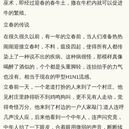
巫术，即经过迎春的春牛土，撒在牛栏内就可以促进
牛的繁殖。
立春的传说
在很久很久以前，有一年的立春前，当人们准备热热
闹闹迎接立春时，不料，瘟疫四起，使得所有人都传
染上了一种说不出的疾病。这种病很怪，那模样真像
喝醉了酒似的，个个都是头重脚轻，连抬抬手的力气
也没有。相当于现在的甲型H1N1流感。
立春前一天，一个老道打扮的人来到了一个村庄。他
见村庄里静得听不到鸡鸣狗叫，更不见有人走动，觉
得奇怪万分。他来到了村边的一户人家敲门.道人连呼
几声没人应，后来他看到一个中年人，连声问究竟，
中年人抬了一下眼皮，合着眼用微弱的声音，断断续