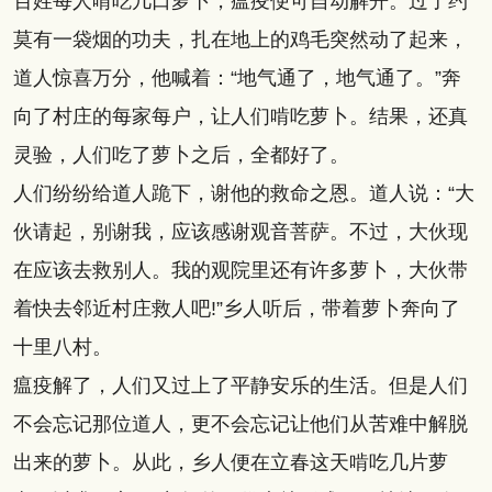
百姓每人啃吃几口萝卜，瘟疫便可自动解开。过了约
莫有一袋烟的功夫，扎在地上的鸡毛突然动了起来，
道人惊喜万分，他喊着：“地气通了，地气通了。”奔
向了村庄的每家每户，让人们啃吃萝卜。结果，还真
灵验，人们吃了萝卜之后，全都好了。
人们纷纷给道人跪下，谢他的救命之恩。道人说：“大
伙请起，别谢我，应该感谢观音菩萨。不过，大伙现
在应该去救别人。我的观院里还有许多萝卜，大伙带
着快去邻近村庄救人吧!”乡人听后，带着萝卜奔向了
十里八村。
瘟疫解了，人们又过上了平静安乐的生活。但是人们
不会忘记那位道人，更不会忘记让他们从苦难中解脱
出来的萝卜。从此，乡人便在立春这天啃吃几片萝