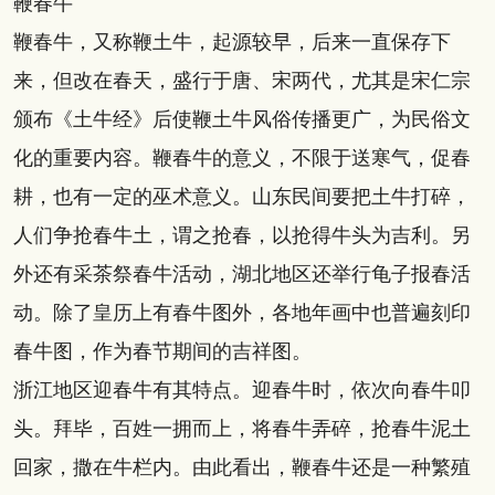
鞭春牛
鞭春牛，又称鞭土牛，起源较早，后来一直保存下
来，但改在春天，盛行于唐、宋两代，尤其是宋仁宗
颁布《土牛经》后使鞭土牛风俗传播更广，为民俗文
化的重要内容。鞭春牛的意义，不限于送寒气，促春
耕，也有一定的巫术意义。山东民间要把土牛打碎，
人们争抢春牛土，谓之抢春，以抢得牛头为吉利。另
外还有采茶祭春牛活动，湖北地区还举行龟子报春活
动。除了皇历上有春牛图外，各地年画中也普遍刻印
春牛图，作为春节期间的吉祥图。
浙江地区迎春牛有其特点。迎春牛时，依次向春牛叩
头。拜毕，百姓一拥而上，将春牛弄碎，抢春牛泥土
回家，撒在牛栏内。由此看出，鞭春牛还是一种繁殖