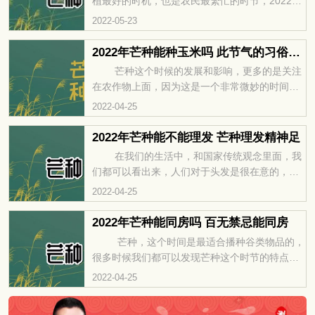
植最好的时机，也是农民最繁忙的时节，2022年
是壬寅虎年，生肖虎的凶猛、霸气的一面，赋予
2022-05-23
虎宝宝大气、自信的一面，那么，2022年芒种出
生的虎宝宝拥有什么样的命格呢？他们的感情特
2022年芒种能种玉米吗 此节气的习俗有哪些
点如何呢
芒种这个时候的发展和影响，更多的是关注
在农作物上面，因为这是一个非常微妙的时间，
有些时候的播种需要在这个时间段，这个时候才
2022-04-25
能够做好，如果错过这个时间的话，会影响到一
年的农作物发芽和生长，甚...
2022年芒种能不能理发 芒种理发精神足
在我们的生活中，和国家传统观念里面，我
们都可以看出来，人们对于头发是很在意的，身
体发肤受之父母，我们不能够随意处置，随着现
2022-04-25
在时代的发展，人们对于这些观点渐渐的变淡
了，但是头发依旧是一个非常...
2022年芒种能同房吗 百无禁忌能同房
芒种，这个时间是最适合播种谷类物品的，
很多时候我们都可以发现芒种这个时节的特点比
较有利于种植，这个时节，温度显著提升，雨量
2022-04-25
很充沛，空气中的湿度也非常的明显，足以让我
们耕种一些农作物，在这...