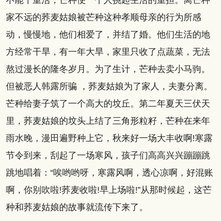
不能干重活，芒种便一个人挑起生活的重担。离芒种
家不远的荞麦姑娘被芒种这种孝顺母亲的行为所感
动，慢慢地，他们相爱了，并结了婚。他们生活的地
方经常干旱，有一年大旱，家里只收了点蔬菜，无法
熬过漫长的隆冬岁月。为了生计，芒种去卖小马驹。
但被恶人韩露所骗 ，荞麦姑娘为了家人，夫妻分离。
芒种给妻子筑了一个高大的坟丘。第二年夏天三伏天
里，荞麦姑娘的坟头上结了三角形粒籽，芒种在来年
雨水晚，漫田遍野种上它，秋来好一场大丰收啊!寒露
节令到来，刮起了一场寒风，孩子们高高兴兴蹦蹦跳
跳地唱着：“唉哟哟呀，寒露风啊，透心凉啊，好混账
啊，你别吹啦!荞麦收啦!早上场啦!”从那时候起，这芒
种和荞麦姑娘的故事就流传下来了。