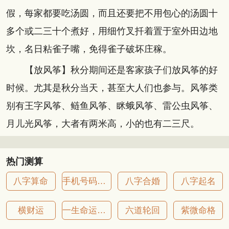
假，每家都要吃汤圆，而且还要把不用包心的汤圆十
多个或二三十个煮好，用细竹叉扦着置于室外田边地
坎，名日粘雀子嘴，免得雀子破坏庄稼。
【放风筝】秋分期间还是客家孩子们放风筝的好
时候。尤其是秋分当天，甚至大人们也参与。风筝类
别有王字风筝、鲢鱼风筝、眯蛾风筝、雷公虫风筝、
月儿光风筝，大者有两米高，小的也有二三尺。
热门测算
八字算命
手机号码吉凶
八字合婚
八字起名
横财运
一生命运详批
六道轮回
紫微命格