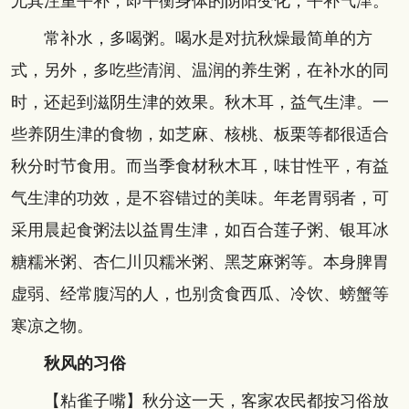
尤其注重平补，即平衡身体的阴阳变化，平补气津。
常补水，多喝粥。喝水是对抗秋燥最简单的方
式，另外，多吃些清润、温润的养生粥，在补水的同
时，还起到滋阴生津的效果。秋木耳，益气生津。一
些养阴生津的食物，如芝麻、核桃、板栗等都很适合
秋分时节食用。而当季食材秋木耳，味甘性平，有益
气生津的功效，是不容错过的美味。年老胃弱者，可
采用晨起食粥法以益胃生津，如百合莲子粥、银耳冰
糖糯米粥、杏仁川贝糯米粥、黑芝麻粥等。本身脾胃
虚弱、经常腹泻的人，也别贪食西瓜、冷饮、螃蟹等
寒凉之物。
秋风的习俗
【粘雀子嘴】秋分这一天，客家农民都按习俗放