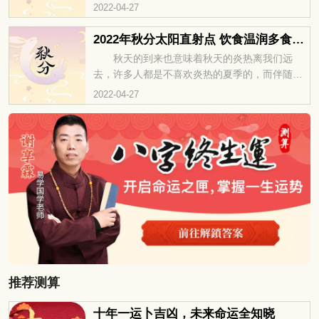
气的转变中，人们很容易因为不注意保暖而生
2022-04-27
病。这时候我们就需要注意养生，保护好自己的
身体，那么秋分有什么养生技巧呢，一...
2022年秋分太阳直射点 饮食温润多食酸味
秋天的到来也意味着秋天的炎热离我们远
去，许多人都是不喜欢炎热的夏季的，而伴随着
秋分的到来，天气渐渐凉爽了起来，人们在开心
2022-04-27
的同时也要注意天气的变化。突然的降温可能会
让很多人有所不适，所以在饮食各方面...
推荐测算
十年一运卜吉凶，未来命运全知晓