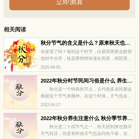
相关阅读
秋分节气的含义是什么？原来秋天也能对半分
你发现了吗？每到这个时节，白昼和黑夜会默契
地对半分开，桂花香悄悄弥漫在风里，稻田里的
穗子被秋风吹得弯弯，像一片片金黄的月牙，这
2025-09-05
就是秋分。它可不光是天气转凉的信号，更是古
人农耕智慧里的关键一环，也承载着流传千年的
2022年秋分时节民间习俗是什么 养生技巧
仪式与诗意。今天我们就来唠唠秋分节气的含义
秋分是一个特殊的节点，古代很多农民都会
是什么？为何这个平分秋色的日子总让人心生迷
根据这个节气来播种。在这个时候，天气也会有
恋。
着明显的变化，空气当中少了些许燥热，多了一
2022-04-27
分凉爽。人们在舒爽的同时，也要注意学习养生
的知识，保护好自己的身体，否则会...
2022年秋分养生注意什么 秋分季节养生吃什么
秋分是二十四节气之一，秋天的到来也预示
天气转凉，但是有时候天气也会闷热干燥，在节