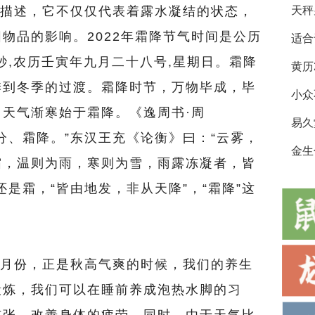
述，它不仅仅代表着露水凝结的状态，
物品的影响。2022年霜降节气时间是公历
适合
分31秒,农历壬寅年九月二十八号,星期日。霜降
季到冬季的过渡。霜降时节，万物毕成，毕
小众
天气渐寒始于霜降。《逸周书·周
易久
分、霜降。”东汉王充《论衡》曰：“云雾，
金生
霜，温则为雨，寒则为雪，雨露冻凝者，皆
是霜，“皆由地发，非从天降”，“霜降”这
份，正是秋高气爽的时候，我们的养生
锻炼，我们可以在睡前养成泡热水脚的习