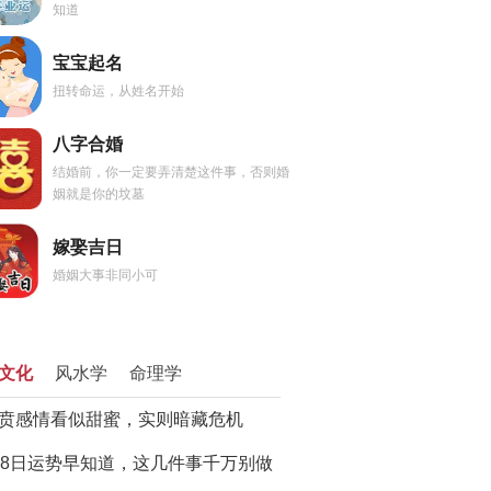
知道
宝宝起名
扭转命运，从姓名开始
八字合婚
结婚前，你一定要弄清楚这件事，否则婚
姻就是你的坟墓
嫁娶吉日
婚姻大事非同小可
文化
风水学
命理学
贲感情看似甜蜜，实则暗藏危机
28日运势早知道，这几件事千万别做