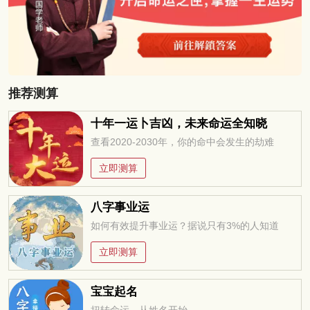
推荐测算
十年一运卜吉凶，未来命运全知晓
查看2020-2030年，你的命中会发生的劫难
立即测算
八字事业运
如何有效提升事业运？据说只有3%的人知道
立即测算
宝宝起名
扭转命运，从姓名开始