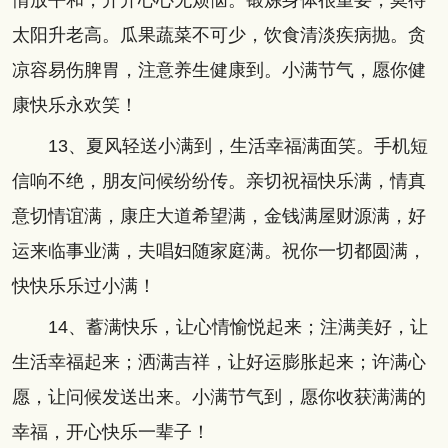
情放平和，开开心心无烦恼。锻炼身体很重要，莫待
太阳升老高。瓜果蔬菜不可少，饮食清淡疾病抛。贪
凉容易伤脾胃，注意养生健康到。小满节气，愿你健
康快乐永欢笑！
13、夏风轻送小满到，生活幸福满面笑。手机短
信响不绝，朋友问候纷纷传。亲切祝福快乐满，情真
意切情谊满，康庄大道希望满，金钱满屋财源满，好
运来临事业满，夫唱妇随家庭满。祝你一切都圆满，
快快乐乐过小满！
14、蓄满快乐，让心情愉悦起来；注满美好，让
生活幸福起来；洒满吉祥，让好运膨胀起来；许满心
愿，让问候发送出来。小满节气到，愿你收获满满的
幸福，开心快乐一辈子！