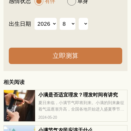
感情状态
有伴
单身
出生日期
相关阅读
小满是否适宜理发？理发时间有讲究
夏日来临，小满节气即将到来。小满的到来象征
着气温逐渐升高，全国各地开始进入盛夏季节。
许多人计划在夏季到来之际理发，以清爽迎接炎
2024-05-20
炎夏日。按照传统习俗，小满这天是否适合理发
呢？
小满节气农民应该干什么