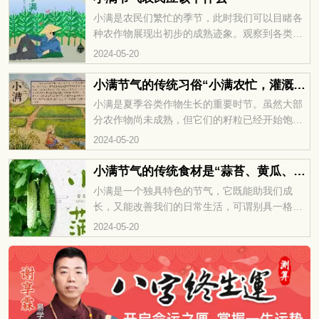
小满是农民们繁忙的季节，此时我们可以目睹各
种农作物展现出初步的成熟迹象。观察到各类瓜
果蔬菜的丰盈和小麦水稻的饱满状态，因此在这
2024-05-20
个时候我们需要进行大量的农田工作。
小满节气的传统习俗“小满农忙，灌溉农田”
小满是夏季谷类作物生长的重要时节。虽然大部
分农作物尚未成熟，但它们的籽粒已经开始饱
满。通过观察小满时节的作物生长情况，我们可
2024-05-20
以初步推测当年的丰收状况，并更深入地了解夏
季的特点。
小满节气的传统食材是“蒜苔、黄瓜、苦瓜”
小满是一个独具特色的节气，它既能助我们成
长，又能改善我们的日常生活，可谓别具一格。
在这个时节，我们可以获得丰富的学习经验和个
2024-05-20
人成长。无论是农作物的丰收还是各种传统习俗
的学习，都让我们受益匪浅。小满时节，是一个
充满魅力的时间段，让我们不断发现新的可能
性。