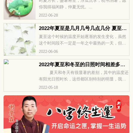
时夏方长，盛暑将至，浮瓜沉李，枕书消暑，愿
你我得福闲静，仲夏无忧。...
2022-06-28
2022年夏至是几月几号几点几分 夏至祭祀祖先的原因
夏至这个时候的温度开始逐渐的发生变化，虽然
这个时间段不一定是一年之中最热的一天，但是
热量却在逐渐的增加。夏至是太阳北行的一个转
2022-06-06
折点。如果我们想要在夏至，能够很好的养生需
要大量的食用一些凉茶，凉汤酸...
2022年夏至和冬至的日照时间相差多少 此节气如何养生
夏天和冬天有很显著的差别，其中的温度还
有阳光日照时长，这些都区别特别的明显，我们
可以根据他们预兆的时长不同来观察到周围气温
2022-05-18
的变化，以及对待我们日常生活的影响。除了日
照时长以外，还有温度和...