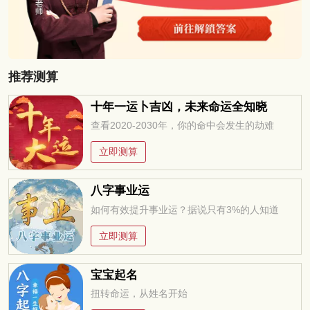
推荐测算
十年一运卜吉凶，未来命运全知晓
查看2020-2030年，你的命中会发生的劫难
立即测算
八字事业运
如何有效提升事业运？据说只有3%的人知道
立即测算
宝宝起名
扭转命运，从姓名开始