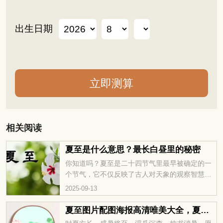
出生日期
相关阅读
夏至是什么意思？最长白昼里的秘密
你知道吗？夏至是二十四节气里最早被确定的一
个节气，它不仅反映了古人对天象的观察智慧，
也承载着丰富的农耕文化意义。那么，夏至是什
2025-09-13
么意思呢？如果你想了解，不妨看看下面的介
绍，既能拓展知识面，也能对这个节气有个大致
夏至图片配图海报高清唯美大全，夏至快乐文案祝福问候语简短
印象，让你更懂中国传统文化的奥妙。