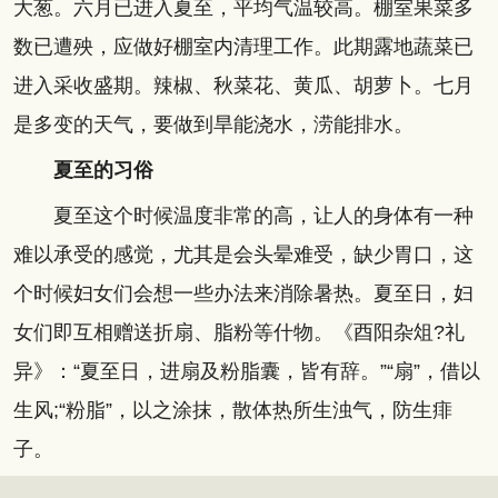
大葱。六月已进入夏至，平均气温较高。棚室果菜多
数已遭殃，应做好棚室内清理工作。此期露地蔬菜已
进入采收盛期。辣椒、秋菜花、黄瓜、胡萝卜。七月
是多变的天气，要做到旱能浇水，涝能排水。
夏至的习俗
夏至这个时候温度非常的高，让人的身体有一种
难以承受的感觉，尤其是会头晕难受，缺少胃口，这
个时候妇女们会想一些办法来消除暑热。夏至日，妇
女们即互相赠送折扇、脂粉等什物。《酉阳杂俎?礼
异》：“夏至日，进扇及粉脂囊，皆有辞。”“扇”，借以
生风;“粉脂”，以之涂抹，散体热所生浊气，防生痱
子。