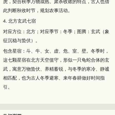
虎，契合秋季万物成熟、肃杀收敛的特点，古人也借
此判断秋收时节，规划农事活动。
4. 北方玄武七宿
对应方位：北方；对应季节：冬季；图腾：玄武（象
征沉稳与蛰伏）。
包含星宿：斗、牛、女、虚、危、室、壁。冬季时，
这七颗星宿在北方天空值守，形似一只龟蛇合体的玄
武，寓意万物蛰伏、养精蓄锐，与冬季的寒冷、静谧
相匹配，也为古人冬季避寒、来年春耕做好时间指
引。