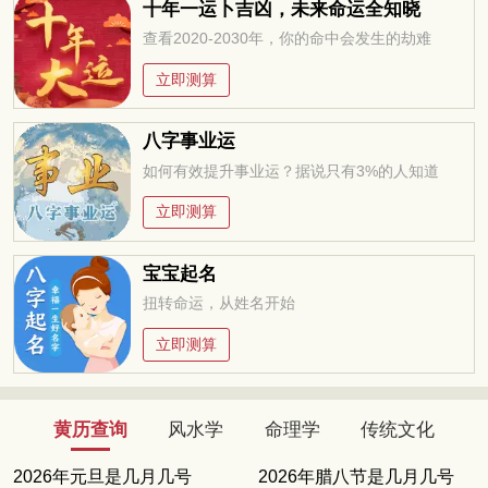
十年一运卜吉凶，未来命运全知晓
查看2020-2030年，你的命中会发生的劫难
立即测算
八字事业运
如何有效提升事业运？据说只有3%的人知道
立即测算
宝宝起名
扭转命运，从姓名开始
立即测算
黄历查询
风水学
命理学
传统文化
2026年元旦是几月几号
2026年腊八节是几月几号