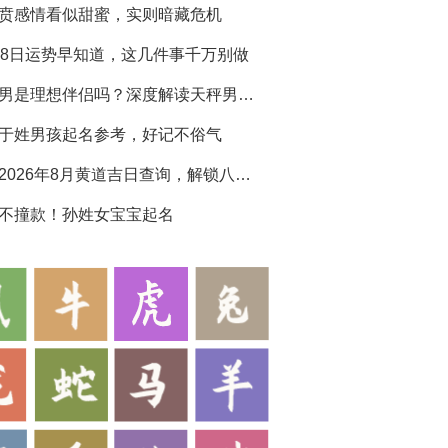
贲感情看似甜蜜，实则暗藏危机
28日运势早知道，这几件事千万别做
天秤男是理想伴侣吗？深度解读天秤男生性格特点
于姓男孩起名参考，好记不俗气
黄历2026年8月黄道吉日查询，解锁八月吉运
不撞款！孙姓女宝宝起名