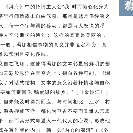
。《洱海》中的抒情主人公“我”时而倾心化身为
字里行间透露出自由气息。那是超越常俗经验之
气，每一个字与词的移动，都是诗人畅快的呼
诗人辛波斯卡的诗句：“这样的笃定是美丽的，
卡一般，冯娜相信事物的意义并非恒定不变，意
难以预测且变化多端。
自在飞翔，这使得冯娜的文本彰显出鲜明的创
如云彩般悬浮在天空之上，指向各种可能。《澜
取了对话式结构，文本的意义沿着抒情者与自然
要如何带回你 鸭蛋绿的故乡。”（《金沙江》）
，但未能及时得到回应。与时间相比，江水、村
，源头抑或下游，都化为亘古不变而又难以言表
平，然而其形式却遁入一代代人的心灵，形成他
藏在写作者的内心一隅，如“内心的深河”（《冬