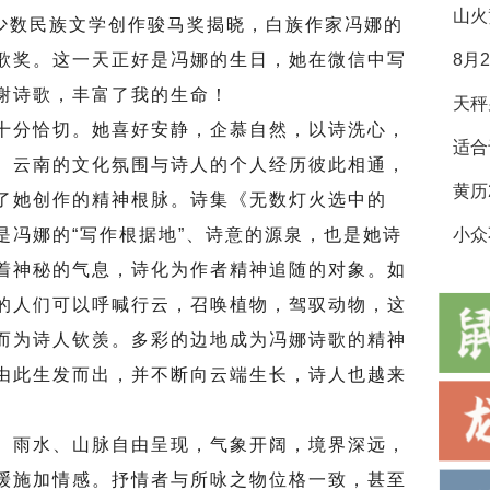
山火
少数民族文学创作骏马奖揭晓，白族作家冯娜的
歌奖。这一天正好是冯娜的生日，她在微信中写
8月
谢诗歌，丰富了我的生命！
分恰切。她喜好安静，企慕自然，以诗洗心，
适合
、云南的文化氛围与诗人的个人经历彼此相通，
了她创作的精神根脉。诗集《无数灯火选中的
是冯娜的“写作根据地”、诗意的源泉，也是她诗
小众
着神秘的气息，诗化为作者精神追随的对象。如
的人们可以呼喊行云，召唤植物，驾驭动物，这
而为诗人钦羡。多彩的边地成为冯娜诗歌的精神
由此生发而出，并不断向云端生长，诗人也越来
。
雨水、山脉自由呈现，气象开阔，境界深远，
缓施加情感。抒情者与所咏之物位格一致，甚至