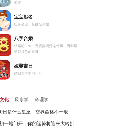
知道
宝宝起名
扭转命运，从姓名开始
八字合婚
结婚前，你一定要弄清楚这件事，否则婚
姻就是你的坟墓
嫁娶吉日
婚姻大事非同小可
文化
风水学
命理学
20日是什么星座，交界命格不一般
初一地门开，你的运势将迎来大转折