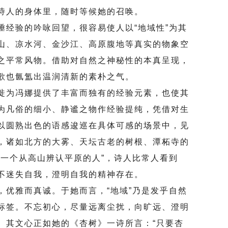
诗人的身体里，随时等候她的召唤。
验的吟咏回望，很容易使人以“地域性”为其
山、凉水河、金沙江、高原腹地等真实的物象空
之平常风物。借助对自然之神秘性的本真呈现，
歌也氤氲出温润清新的素朴之气。
为冯娜提供了丰富而独有的经验元素，也使其
为凡俗的细小、静谧之物作经验提纯，凭借对生
以圆熟出色的语感逡巡在具体可感的场景中，见
，诸如北方的大雾、天坛古老的树根、潭柘寺的
“一个从高山辨认平原的人”，诗人比常人看到
不迷失自我，澄明自我的精神存在。
雅而真诚。于她而言，“地域”乃是发乎自然
标签。不忘初心，尽量远离尘扰，向旷远、澄明
。其文心正如她的《杏树》一诗所言：“只要杏