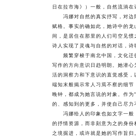
日在拉市海》）一般，自然流淌在
冯娜对自然的真实抒写，对边陲经
赋格。事实的确如此，她诗中的龙
间，是居住在那里的人们司空见惯
诗人实现了灵魂与自然的对话，诗
频繁穿梭于南北中国，文化迁徙
写作的方向意识日趋明朗。她潜心
活的洞察力和下意识的直觉感受，
端知末般揭示常人习焉不察的细节
晚钟，都成为她言说的对象。作为
的、感知到的更多，并使自己尽力
冯娜给人的印象也如文字一般，优
的抒情资源，而非刻意为之的身份
之境掘进，或许就是她的写作旨归