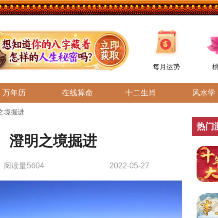
每月运势
万年历
在线算命
十二生肖
风水学
之境掘进
热门
、澄明之境掘进
阅读量5604
2022-05-27