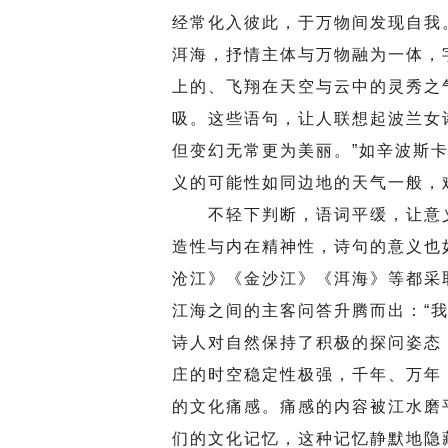
经常化入彼此，于万物间发现自我
洱海，抒情主体与万物融为一体，
上的、飞翔在天空与云中的灵秀之
吸。这些语句，让人联想起波兰女
但变幻无常更为美丽。”如辛波斯
义的可能性如同边地的天气一般，
不轻下判断，语词平缓，让意义
造性与内在精神性，诗句的意义也
沧江》《金沙江》《洱海》等都采
江海之间的主客问答升腾而出：“我
诗人对自然保持了积极的探问姿态
庄的时空稳定性极强，千年、万年
的文化痛感。痛感的内容被江水磨
们的文化记忆，这种记忆静默地隐