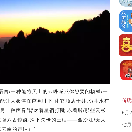
语言/一种能将天上的云呼喊成你想要的模样/一
传统
能让大象停在芭蕉叶下 让它顺从于井水/井水有
另一种声音/背对着星宿打跳 赤着脚/那些云杉
6月
七嘴八舌惊醒/淌下失传的土话——金沙江/无人
七月
《云南的声响》”