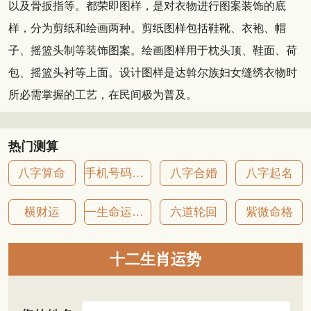
以及骨扳指等。都荣即图样，是对衣物进行图案装饰的底
样，分为剪纸和绘画两种。剪纸图样包括鞋靴、衣袍、帽
子、摇篮头制等装饰图案。绘画图样用于枕头顶、鞋面、荷
包、摇篮头衬等上面。设计图样是达斡尔族妇女缝绣衣物时
所必需掌握的工艺，在民间极为普及。
热门测算
八字算命
手机号码吉凶
八字合婚
八字起名
横财运
一生命运详批
六道轮回
紫微命格
十二生肖运势