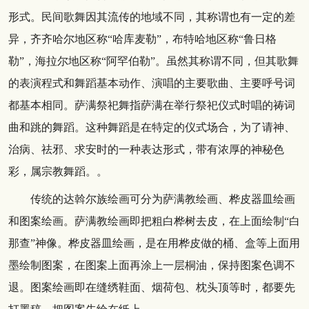
形式。民间歌舞因其流传的地域不同，其称谓也有一定的差
异，齐齐哈尔地区称“哈库麦勒”，布特哈地区称“鲁日格
勒”，海拉尔地区称“阿罕伯勒”。虽然其称谓不同，但其歌舞
的表演程式和舞蹈基本动作、演唱的主要歌曲、主要呼号词
都基本相同。萨满祭祀舞指萨满在举行祭祀仪式时唱的祷词
曲和跳的舞蹈。这种舞蹈是在特定的仪式场合，为了请神、
治病、祛邪、求安时的一种表达形式，带有浓厚的神秘色
彩，属宗教舞蹈。。
传统的达斡尔族绘画可分为萨满教绘画、桦皮器皿绘画
和图案绘画。萨满教绘画即把粗白桦树去皮，在上面绘制“白
那查”神像。桦皮器皿绘画，是在用桦皮做的桶、盒等上面用
墨绘制图案，在图案上面再涂上一层桐油，保持图案色调不
退。图案绘画即在缝绣鞋面、烟荷包、枕头顶等时，都要先