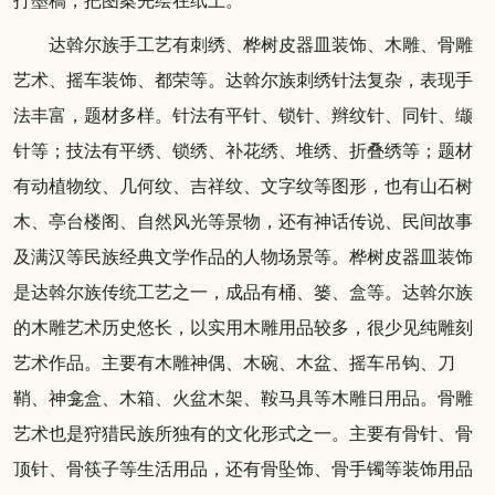
打墨稿，把图案先绘在纸上。
达斡尔族手工艺有刺绣、桦树皮器皿装饰、木雕、骨雕
艺术、摇车装饰、都荣等。达斡尔族刺绣针法复杂，表现手
法丰富，题材多样。针法有平针、锁针、辫纹针、同针、缬
针等；技法有平绣、锁绣、补花绣、堆绣、折叠绣等；题材
有动植物纹、几何纹、吉祥纹、文字纹等图形，也有山石树
木、亭台楼阁、自然风光等景物，还有神话传说、民间故事
及满汉等民族经典文学作品的人物场景等。桦树皮器皿装饰
是达斡尔族传统工艺之一，成品有桶、篓、盒等。达斡尔族
的木雕艺术历史悠长，以实用木雕用品较多，很少见纯雕刻
艺术作品。主要有木雕神偶、木碗、木盆、摇车吊钩、刀
鞘、神龛盒、木箱、火盆木架、鞍马具等木雕日用品。骨雕
艺术也是狩猎民族所独有的文化形式之一。主要有骨针、骨
顶针、骨筷子等生活用品，还有骨坠饰、骨手镯等装饰用品