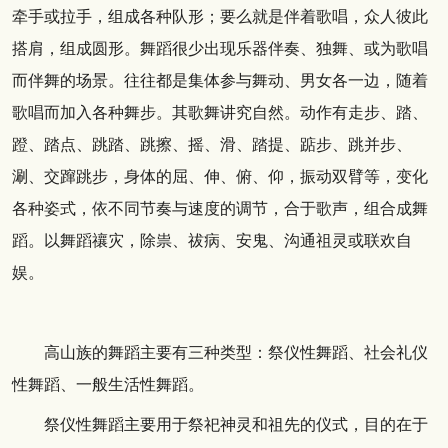
牵手或拉手，组成各种队形；要么就是伴着歌唱，众人彼此
搭肩，组成圆形。舞蹈很少出现乐器伴奏、独舞、或为歌唱
而伴舞的场景。往往都是集体参与舞动、男女各一边，随着
歌唱而加入各种舞步。其歌舞讲究自然。动作有走步、踏、
蹬、踏点、跳踏、跳擦、摇、滑、踏提、踮步、跳并步、
涮、交蹿跳步，身体的屈、伸、俯、仰，振动双臂等，变化
各种姿式，依不同节奏与速度的调节，合于歌声，组合成舞
蹈。以舞蹈禳灾，除祟、祓病、安鬼、沟通祖灵或联欢自
娱。
高山族的舞蹈主要有三种类型：祭仪性舞蹈、社会礼仪
性舞蹈、一般生活性舞蹈。
祭仪性舞蹈主要用于祭祀神灵和祖先的仪式，目的在于