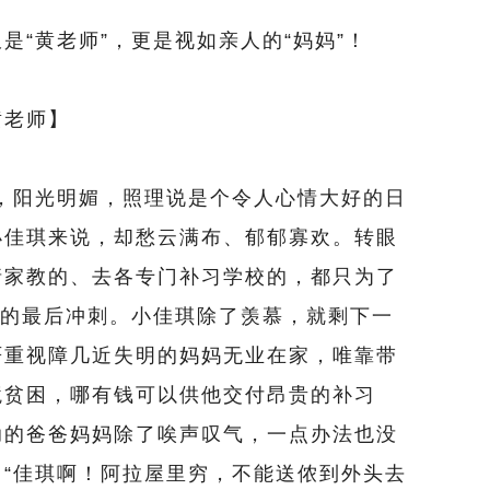
“黄老师”，更是视如亲人的“妈妈”！
老师】
，阳光明媚，照理说是个令人心情大好的日
小佳琪来说，却愁云满布、郁郁寡欢。转眼
请家教的、去各专门补习学校的，都只为了
前的最后冲刺。小佳琪除了羡慕，就剩下一
严重视障几近失明的妈妈无业在家，唯靠带
境贫困，哪有钱可以供他交付昂贵的补习
助的爸爸妈妈除了唉声叹气，一点办法也没
“佳琪啊！阿拉屋里穷，不能送侬到外头去