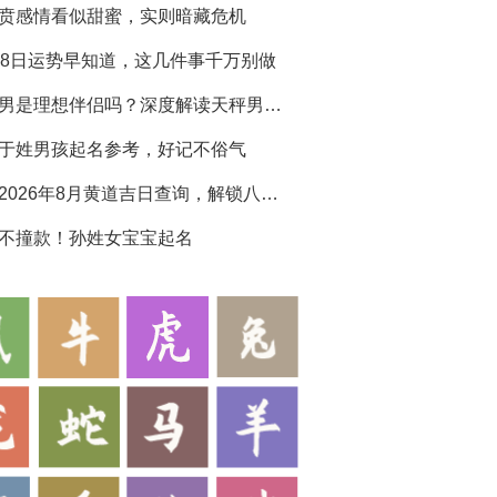
贲感情看似甜蜜，实则暗藏危机
28日运势早知道，这几件事千万别做
天秤男是理想伴侣吗？深度解读天秤男生性格特点
于姓男孩起名参考，好记不俗气
黄历2026年8月黄道吉日查询，解锁八月吉运
不撞款！孙姓女宝宝起名