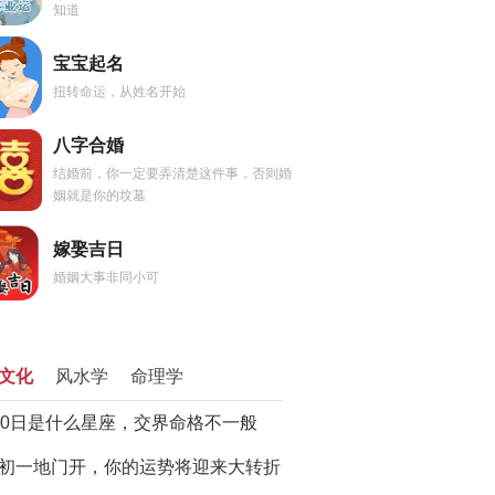
知道
宝宝起名
扭转命运，从姓名开始
八字合婚
结婚前，你一定要弄清楚这件事，否则婚
姻就是你的坟墓
嫁娶吉日
婚姻大事非同小可
文化
风水学
命理学
20日是什么星座，交界命格不一般
初一地门开，你的运势将迎来大转折