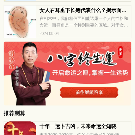
自己的痣长在耳坠下面，那这又意味着什么呢？
接下来，我们就来聊聊耳坠下面长痣好不好。
女人右耳垂下长痣代表什么？揭示面相中的隐藏信息
在相术中，我们相信面相能透露一个人的性格和
命运，而额角是一个特别重要的区域。对于女性
朋友来说，面部特征尤其受到关注。比如，耳垂
2024-09-04
下长痣这种情况就引起了不少讨论。接下来，我
们就来聊聊女人右耳垂下长痣代表什么。
推荐测算
十年一运卜吉凶，未来命运全知晓
查看2020-2030年，你的命中会发生的劫难