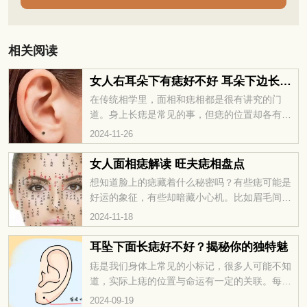
相关阅读
女人右耳朵下有痣好不好 耳朵下边长痣解析
在传统相学里，面相和痣相都是很有讲究的门
道。身上长痣是常见的事，但痣的位置却各有说
法，意义也不尽相同。那么，女人右耳朵下有痣
2024-11-26
好不好？今天我们就来聊聊，看看到底有什么说
法和玄机。
女人面相痣解读 旺夫痣相盘点
想知道脸上的痣藏着什么秘密吗？有些痣可能是
好运的象征，有些却暗藏小心机。比如眉毛间的
痣，说不定是贵人运强；嘴角边的痣，可能预示
2024-11-18
着有好吃的福气。每一颗痣都藏着自己的故事，
等着你去发现。快来看看女人面相痣解读吧，没
耳坠下面长痣好不好？揭秘你的独特魅
准会有意外的惊喜。
痣是我们身体上常见的小标记，很多人可能不知
道，实际上痣的位置与命运有一定的关联。每个
人的痣都有其独特的含义和象征。如果有人发现
2024-09-19