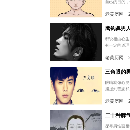
自己的目的，
阴险狡猾，一
老黄历网 20
角眼的人到底
鹰钩鼻男
都说相由心生
有一定的道理
多，有些人认
老黄历网 20
曲折吗？我们
三角眼的
眼睛就像心灵
捕捉到善恶和
仔细观察，深
老黄历网 20
二十种脾
探寻男性面相