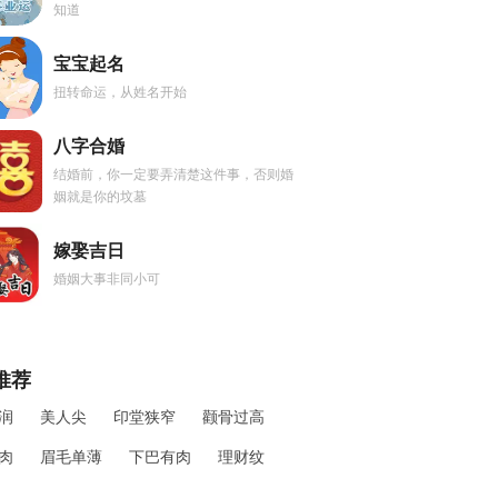
知道
宝宝起名
扭转命运，从姓名开始
八字合婚
结婚前，你一定要弄清楚这件事，否则婚
姻就是你的坟墓
嫁娶吉日
婚姻大事非同小可
推荐
润
美人尖
印堂狭窄
颧骨过高
肉
眉毛单薄
下巴有肉
理财纹