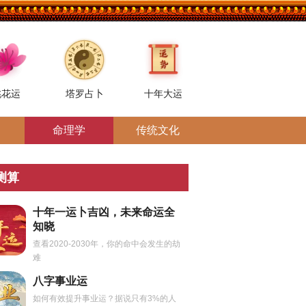
桃花运
塔罗占卜
十年大运
命理学
传统文化
测算
十年一运卜吉凶，未来命运全
知晓
查看2020-2030年，你的命中会发生的劫
难
八字事业运
如何有效提升事业运？据说只有3%的人