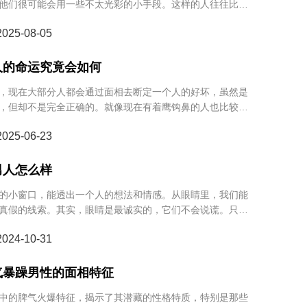
他们很可能会用一些不太光彩的小手段。这样的人往往比较
旦记恨你，基本就别想轻松了，随时可能被他们算计。那三
25-08-05
有多狠？接下来给你们好好说说。
人的命运究竟会如何
，现在大部分人都会通过面相去断定一个人的好坏，虽然是
，但却不是完全正确的。就像现在有着鹰钩鼻的人也比较
为是好的，有些人却不这么认为，那鹰钩鼻的男人，命运会
25-06-23
现在来看看他们的命运会怎么样。
男人怎么样
的小窗口，能透出一个人的想法和情感。从眼睛里，我们能
真假的线索。其实，眼睛是最诚实的，它们不会说谎。只要
入分析，就能感受到一个人的内心世界。
24-10-31
气暴躁男性的面相特征
中的脾气火爆特征，揭示了其潜藏的性格特质，特别是那些