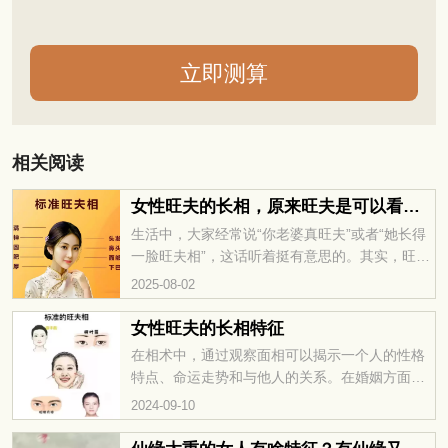
相关阅读
女性旺夫的长相，原来旺夫是可以看出来的
生活中，大家经常说“你老婆真旺夫”或者“她长得
一脸旺夫相”，这话听着挺有意思的。其实，旺夫
的女人到底长啥样？她们有什么特别的面相或者
2025-08-02
气质，能给另一半带来好运？想知道答案的话，
就跟我一起来看看，女性旺夫的长相吧。
女性旺夫的长相特征
在相术中，通过观察面相可以揭示一个人的性格
特点、命运走势和与他人的关系。在婚姻方面，
特别是对女性面相的分析，有一种被认为特别旺
2024-09-10
夫的面相。这些女性通常有一种特别的气质和特
征，仿佛天生就能带给丈夫好运。接下来，我们