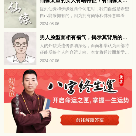
仙缘太重的女人有啥特征？有仙缘又有佛缘的面相
就来详细看看什么样的女性面相被认为最旺夫。
提到仙缘和佛缘这两个词汇时，我们自然是希望
自己能够拥有的，因为拥有仙缘和佛缘意味着一
个人受到神的祝福，未来的事情将会更加顺利，
2024-08-06
而且很难被他人察觉。接下来，让我们了解一下
仙缘太重的女人有啥特征？有仙缘又有佛缘的面
男人脸型面相有福气，揭示其背后的奥秘
相。
人的外貌受遗传影响深远，而面相学认为面部特
征能反映个人的命运走向。本文将通过面相学的
视角，探索男人脸型面相有福气，揭示其背后的
2024-07-06
奥秘。