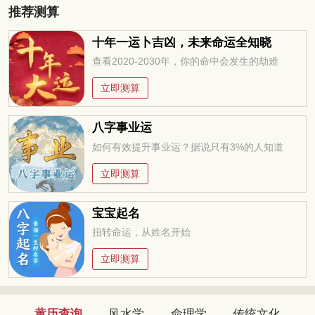
推荐测算
十年一运卜吉凶，未来命运全知晓
查看2020-2030年，你的命中会发生的劫难
立即测算
八字事业运
如何有效提升事业运？据说只有3%的人知道
立即测算
宝宝起名
扭转命运，从姓名开始
立即测算
黄历查询
风水学
命理学
传统文化