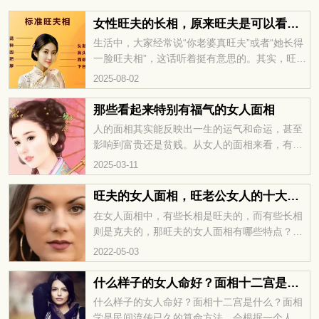
女性旺夫的长相，原来旺夫是可以看出来的
生活中，大家经常说“你老婆真旺夫”或者“她长得
一脸旺夫相”，这话听着挺有意思的。其实，旺夫
的女人到底长啥样？她们有什么特别的面相或者
2025-08-02
气质，能给另一半带来好运？想知道答案的话，
就跟我一起来看看，女性旺夫的长相吧。
那些看起来特别有福气的女人面相
人的面相其实能反映出一生的运气和命运，甚至
影响到富贵还是贫贱。从女人的面相来看，有些
特征的女人通常运势不错，生活也比较顺利。接
2025-03-11
下来，就来聊聊那些看起来特别有福气的女人面
相吧。
旺夫的女人面相，旺老公女人的十大特征
在女人面相中，有些长相是旺夫的，而有些长相
则是克夫的，那旺夫的女人面相有哪些特点？旺
老公女人的十大特征解析，想知道自己老婆是不
2022-05-03
是旺夫脸，关注华易网的面相内容即可。...
什么样子的女人命好？面相十二宫是什么？
什么样子的女人命好？面相十二宫是什么？面相
学是民间流传已久的算命方法，会根据一个人的