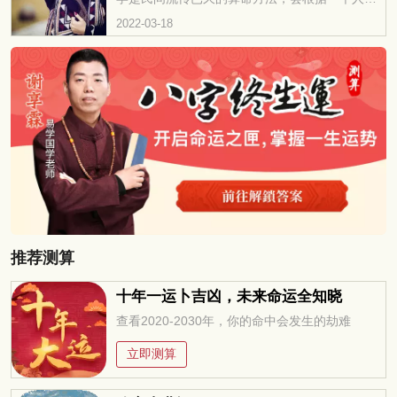
面相特点，来分析命运运势的发展，华易网为大
2022-03-18
家准备了有关面相的内容！ 什么样子的女...
推荐测算
十年一运卜吉凶，未来命运全知晓
查看2020-2030年，你的命中会发生的劫难
立即测算