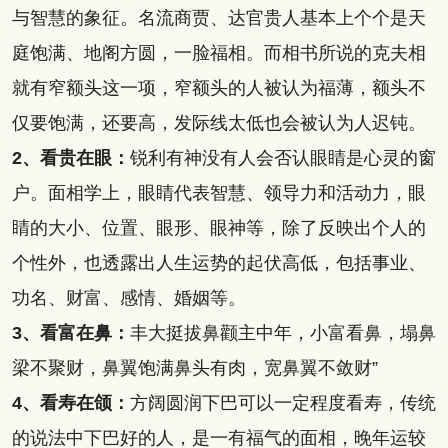
与智慧的象征。名流商贾、达官贵人基本上个个是天
庭饱满、地阁方圆，一脸福相。而相书所说的克夫相
就有窄额头这一项，窄额头的人被认为福薄，额头不
仅要饱满，还要高，发际线太低也会被认为人迟钝。
2、看贵在眼：
锐利有神没有人会否认眼睛是心灵的窗
户。面相学上，眼睛代表智慧、领导力和活动力，眼
睛的大小、位置、眼形、眼神等，除了反映出个人的
个性外，也透露出人生运势的起伏高低，包括事业、
功名、财富、感情、婚姻等。
3、看富在鼻：
丰大挺拔鼻颧主中年，小富看鼻，塌鼻
梁不聚财，鼻翼饱满鼻头有肉，宽鼻翼不敛财”
4、看寿在颌：
方阔圆润下巴可以一定程度看寿，传统
的说法中下巴好的人，是一有福气的面相，晚年运较