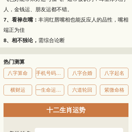
人，金钱运、朋友运都不错。
7、看禄在嘴：
丰润红唇嘴相也能反应人的品性，嘴相
端正为佳
8、相不独论，
需综合论断
热门测算
八字算命
手机号码吉凶
八字合婚
八字起名
横财运
一生命运详批
六道轮回
紫微命格
十二生肖运势