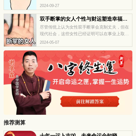
究竟有哪些独特的优势呢？接下来，让我们一起
2024-09-27
来揭开这个神秘的面纱，看看断掌纹背后隐藏的
秘密。
双手断掌的女人个性与财运塑造幸福婚姻
尽管传统上认为女性双手断掌会克制丈夫，但在
现代社会，这些女性已经证明可以在事业上取得
成功，并享受幸福的婚姻。她们聪慧、积极、坚
2024-05-07
定，不仅能够助力另一半成功，也能实现自身目
标。因此，她们不仅旺夫，还实现了个人生活的
充实与幸福。
推荐测算
十年一运卜吉凶，未来命运全知晓