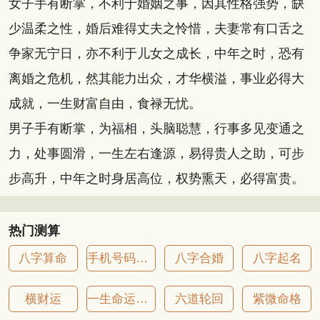
女子手有断掌，不利于婚姻之事，因其性格强势，缺
少温柔之性，婚后难得丈夫之怜惜，夫妻常有口舌之
争家无宁日，亦不利于儿女之成长，中年之时，恐有
离婚之危机，然其能力出众，才华横溢，事业必得大
成就，一生财富自由，食禄无忧。
男子手有断掌，为福相，头脑聪慧，行事多见变通之
力，处事圆滑，一生左右逢源，易得贵人之助，可步
步高升，中年之时身居高位，权势熏天，必得富贵。
热门测算
八字算命
手机号码吉凶
八字合婚
八字起名
横财运
一生命运详批
六道轮回
紫微命格