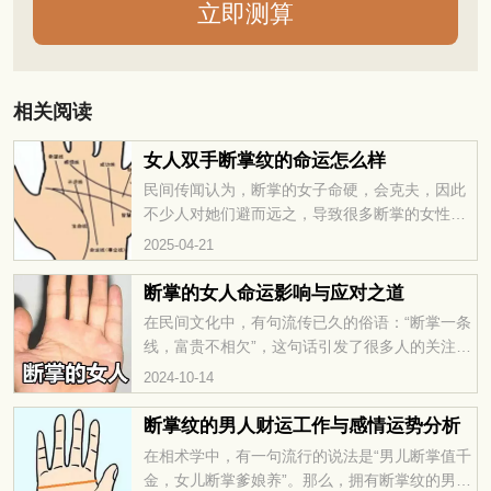
相关阅读
女人双手断掌纹的命运怎么样
民间传闻认为，断掌的女子命硬，会克夫，因此
不少人对她们避而远之，导致很多断掌的女性难
以找到理想的婚姻。那么，女人双手断掌纹的命
2025-04-21
运怎么样？让我们一起来了解一下。
断掌的女人命运影响与应对之道
在民间文化中，有句流传已久的俗语：“断掌一条
线，富贵不相欠”，这句话引发了很多人的关注。
那么，断掌的女人究竟命运如何呢？本文将对断
2024-10-14
掌纹进行深入解读，带你揭示其中的秘密与奥
妙。
断掌纹的男人财运工作与感情运势分析
在相术学中，有一句流行的说法是“男儿断掌值千
金，女儿断掌爹娘养”。那么，拥有断掌纹的男人