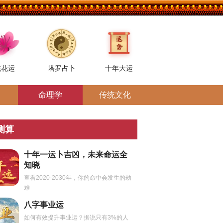
桃花运
塔罗占卜
十年大运
命理学
传统文化
测算
十年一运卜吉凶，未来命运全
知晓
查看2020-2030年，你的命中会发生的劫
难
八字事业运
如何有效提升事业运？据说只有3%的人