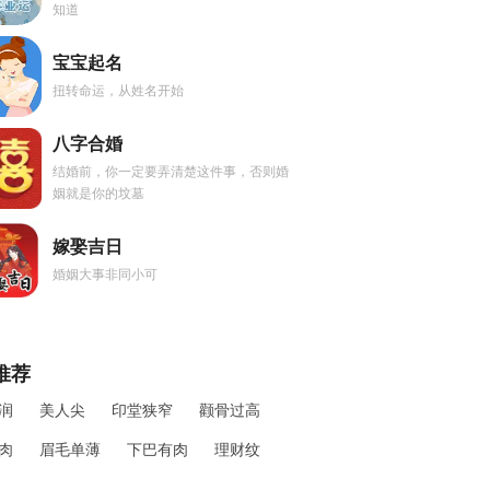
知道
宝宝起名
扭转命运，从姓名开始
八字合婚
结婚前，你一定要弄清楚这件事，否则婚
姻就是你的坟墓
嫁娶吉日
婚姻大事非同小可
推荐
润
美人尖
印堂狭窄
颧骨过高
肉
眉毛单薄
下巴有肉
理财纹