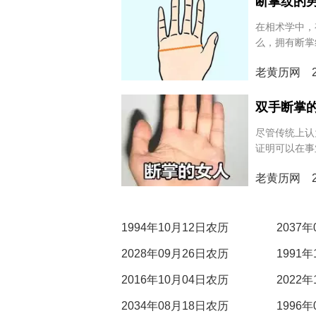
断掌纹的
在相术学中，
么，拥有断掌
揭开这个神秘
老黄历网 20
双手断掌
尽管传统上认
证明可以在事
定，不仅能够
老黄历网 20
夫，还实现了
1994年10月12日农历
2037
2028年09月26日农历
1991
2016年10月04日农历
2022
2034年08月18日农历
1996