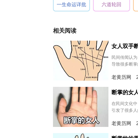
一生命运详批
六道轮回
相关阅读
女人双手
民间传闻认为
导致很多断掌
怎么样？让我
老黄历网 20
断掌的女
在民间文化中
引发了很多人
纹进行深入解
老黄历网 20