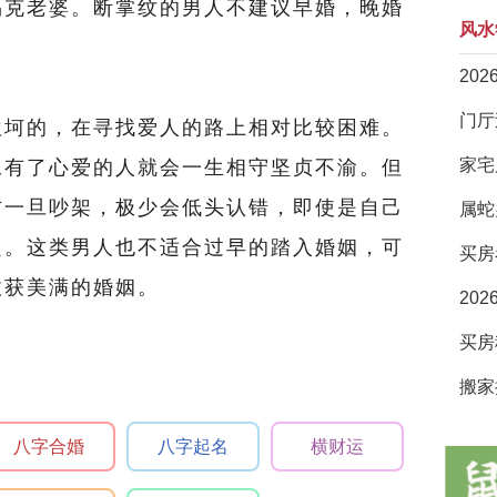
易克老婆。断掌纹的男人不建议早婚，晚婚
风水
20
坎坷的，在寻找爱人的路上相对比较困难。
家宅
旦有了心爱的人就会一生相守坚贞不渝。但
方一旦吵架，极少会低头认错，即使是自己
属蛇
定。这类男人也不适合过早的踏入婚姻，可
买房
收获美满的婚姻。
20
搬家
八字合婚
八字起名
横财运