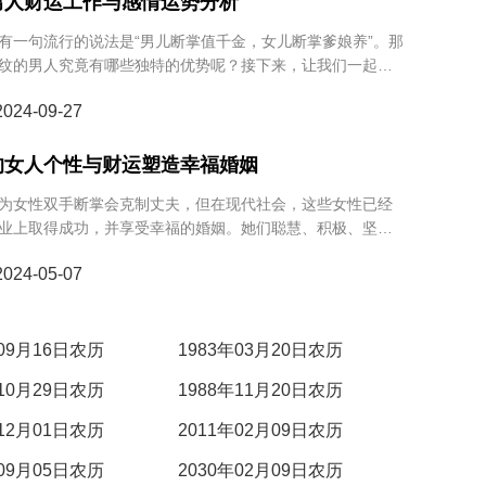
男人财运工作与感情运势分析
有一句流行的说法是“男儿断掌值千金，女儿断掌爹娘养”。那
纹的男人究竟有哪些独特的优势呢？接下来，让我们一起来
的面纱，看看断掌纹背后隐藏的秘密。
24-09-27
的女人个性与财运塑造幸福婚姻
为女性双手断掌会克制丈夫，但在现代社会，这些女性已经
业上取得成功，并享受幸福的婚姻。她们聪慧、积极、坚
助力另一半成功，也能实现自身目标。因此，她们不仅旺
24-05-07
个人生活的充实与幸福。
年09月16日农历
1983年03月20日农历
年10月29日农历
1988年11月20日农历
年12月01日农历
2011年02月09日农历
年09月05日农历
2030年02月09日农历