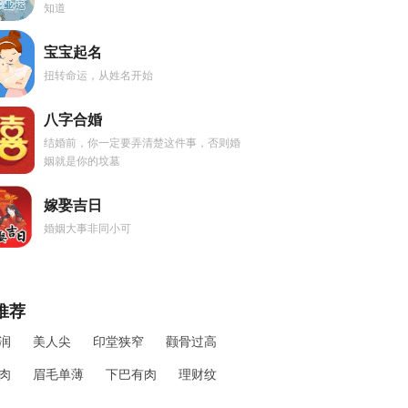
知道
宝宝起名
扭转命运，从姓名开始
八字合婚
结婚前，你一定要弄清楚这件事，否则婚
姻就是你的坟墓
嫁娶吉日
婚姻大事非同小可
推荐
润
美人尖
印堂狭窄
颧骨过高
肉
眉毛单薄
下巴有肉
理财纹