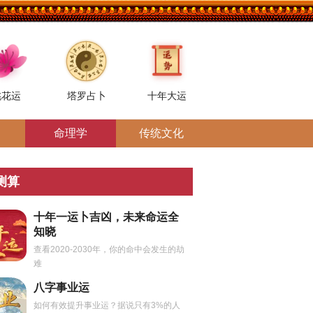
桃花运
塔罗占卜
十年大运
命理学
传统文化
测算
十年一运卜吉凶，未来命运全
知晓
查看2020-2030年，你的命中会发生的劫
难
八字事业运
如何有效提升事业运？据说只有3%的人