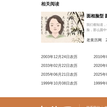
相关阅读
面相脸型
我们都知道，
脸，那么圆中
以从寻常的相
老黄历网 20
中带...
2003年12月24日农历
2010
2033年02月22日农历
2020
2035年06月21日农历
2025
1999年10月08日农历
1999