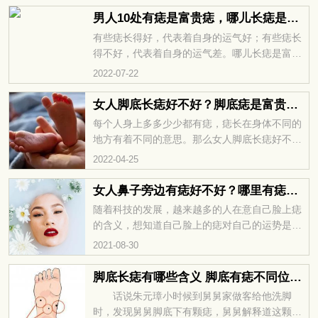
男人10处有痣是富贵痣，哪儿长痣是富贵命
有些痣长得好，代表着自身的运气好；有些痣长
得不好，代表着自身的运气差。哪儿长痣是富贵
命？男人10处有痣是富贵痣，更多痣相图解内
2022-07-22
容，大家可以关注一下华易网。 男人10处有痣...
女人脚底长痣好不好？脚底痣是富贵的象征吗？
每个人身上多多少少都有痣，痣长在身体不同的
地方有着不同的意思。那么女人脚底长痣好不好
呢？是富贵的象征吗？华易网为您精心准备了痣
2022-04-25
相图解的相关栏目，想要知道更多相关资...
女人鼻子旁边有痣好不好？哪里有痣的女人嫁得好？
随着科技的发展，越来越多的人在意自己脸上痣
的含义，想知道自己脸上的痣对自己的运势是否
有好的含义，那么。女人鼻子旁边有痣好不好？
2021-08-30
哪里有痣的女人嫁得好？华易网为您精心...
脚底长痣有哪些含义 脚底有痣不同位置长痣痣相分析
话说朱元璋小时候到舅舅家做客给他洗脚
时，发现舅舅脚底下有颗痣，舅舅解释道这颗