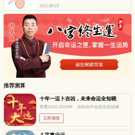
痣“脚踏一星，能管万马千军”
2021-08-23
推荐测算
十年一运卜吉凶，未来命运全知晓
查看2020-2030年，你的命中会发生的劫难
立即测算