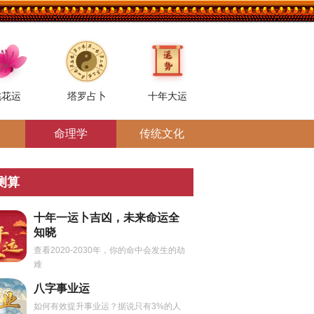
桃花运
塔罗占卜
十年大运
命理学
传统文化
测算
十年一运卜吉凶，未来命运全
知晓
查看2020-2030年，你的命中会发生的劫
难
八字事业运
如何有效提升事业运？据说只有3%的人