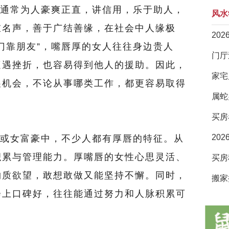
通常为人豪爽正直，讲信用，乐于助人，
风水
重名声，善于广结善缘，在社会中人缘极
20
门靠朋友”，嘴唇厚的女人往往身边贵人
遭遇挫折，也容易得到他人的援助。因此，
家宅
展机会，不论从事哪类工作，都更容易取得
属蛇
买房
20
或女富豪中，不少人都有厚唇的特征。从
积累与管理能力。厚嘴唇的女性心思灵活、
物质欲望，敢想敢做又能坚持不懈。同时，
搬家
会上口碑好，往往能通过努力和人脉积累可