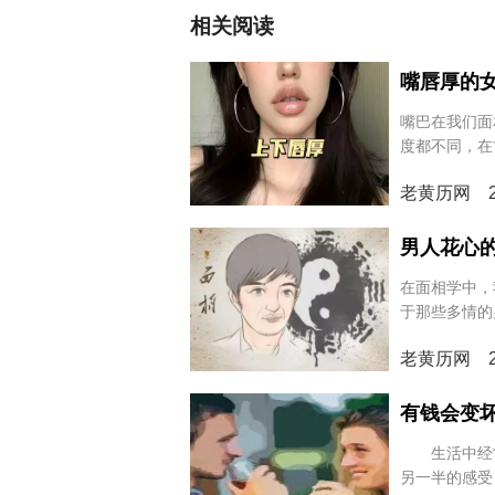
相关阅读
嘴唇厚的
嘴巴在我们面
度都不同，在
美的变化，有
老黄历网 20
加体贴周到吗
男人花心
在面相学中，
于那些多情的
就透露出了他
老黄历网 20
征。
有钱会变
生活中经常
另一半的感受