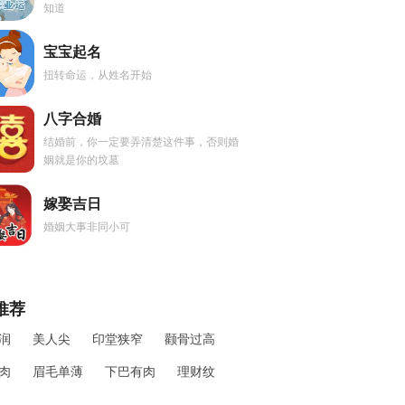
知道
宝宝起名
扭转命运，从姓名开始
八字合婚
结婚前，你一定要弄清楚这件事，否则婚
姻就是你的坟墓
嫁娶吉日
婚姻大事非同小可
推荐
润
美人尖
印堂狭窄
颧骨过高
肉
眉毛单薄
下巴有肉
理财纹