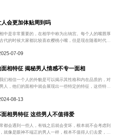
女人会更加体贴周到吗
相中是非常重要的，在相学中称为出纳宫。每个人的嘴唇厚
古代的时候大家都比较喜欢樱桃小嘴，但是现在随着时代审
很多人也认为厚嘴唇的人会更加性感。那嘴唇厚的女人会更
25-07-09
，让我们一起来看看下文的分析吧。
的面相特征 揭秘男人情感不专一面相
我们相信一个人的外貌是可以揭示其性格和内在品质的，对
男人，他们的面相中就会展现出一些特定的特征，这些特征
们内心深处的本性，接下来，我们将探讨男人花心的面相特
24-08-13
坏面相男特征 这些男人不值得爱
都会遇到一些人，有钱之后就会变坏，根本就不会考虑到
，就像是眼神不端正的男人一样，根本不值得人们去爱，否