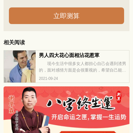
相关阅读
男人四大花心面相沾花惹草
现今生活中很多女人都担心自己会遇到渣男
的，面对感情方面是会很重视的，希望自己能找
到一个很好的另一半，希望对方能给自己带来幸
2021-09-24
福的，遇人...