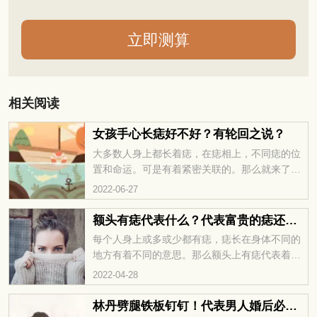
相关阅读
女孩手心长痣好不好？有轮回之说？
大多数人身上都长着痣，在痣相上，不同痣的位
置和命运。可是有着紧密关联的。那么就来了
解，女孩手心长痣好不好……
2022-06-27
额头有痣代表什么？代表富贵的痣还有哪些？
每个人身上或多或少都有痣，痣长在身体不同的
地方有着不同的意思。那么额头上有痣代表着什
么呢？有富贵命吗？身上还有哪些痣代表富贵？
2022-04-28
华易网为您精心准备了痣相图解的相关栏...
林丹劈腿铁板钉钉！代表男人婚后必出轨的痣相