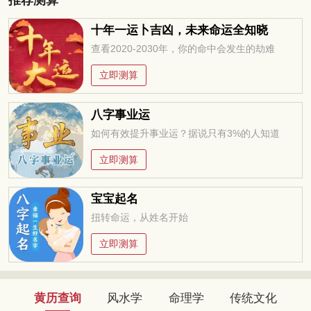
十年一运卜吉凶，未来命运全知晓
查看2020-2030年，你的命中会发生的劫难
立即测算
八字事业运
如何有效提升事业运？据说只有3%的人知道
立即测算
宝宝起名
扭转命运，从姓名开始
立即测算
黄历查询
风水学
命理学
传统文化