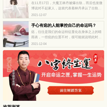
在11月17日，大魔王林丹被爆出轨，而后也发微
博说对不起家人，这就代表着林丹承认了出轨的
事实，在痣相当中，其实也有婚后必出轨的痣
2021-12-07
相……
手心有痣的人能掌控自己的命运吗？
痣，往往是我们的命运特征显化在身体之上的晴
雨表，一些痣的位置不对，很可能就说明此时此
刻，我们需要注意一些问题，而有一……
2021-12-04
推荐测算