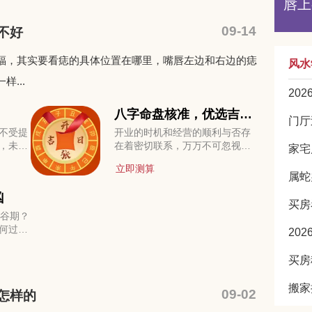
唇上
09-14
不好
福，其实要看痣的具体位置在哪里，嘴唇左边和右边的痣
风水
...
20
八字命盘核准，优选吉日
吉时
不受提
开业的时机和经营的顺利与否存
，未来
在着密切联系，万万不可忽视，
家宅
业吗？
选择一个吉祥的日子开业，聚集
立即测算
把握先
吉利的气场，有于经营顺畅
属蛇
凶
买房
低谷期？
何过
20
搬家
09-02
怎样的