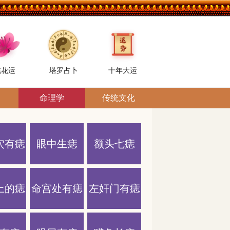
桃花运
塔罗占卜
十年大运
命理学
传统文化
穴有痣
眼中生痣
额头七痣
上的痣
命宫处有痣
左奸门有痣