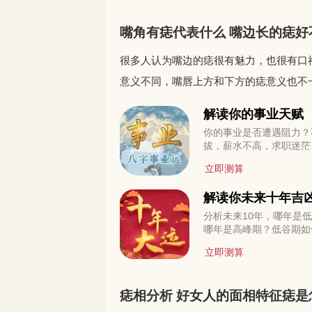
嘴角有痣代表什么 嘴边长的痣好
很多人认为嘴边的痣很有魅力，也很有口
意义不同，嘴唇上方和下方的痣意义也不一样
解读你的事业天赋
你的事业是否遭遇阻力？
拔，薪水不高，求职迷茫
在何方？今年适合改行创
立即测算
工作变动，贵人运。。。
机方能无往不利！
解读你未来十年吉
分析未来10年，哪年是
哪年是高峰期？低谷期如
度？高峰期如何进取？
立即测算
痣相分析 好女人的面相特征痣是