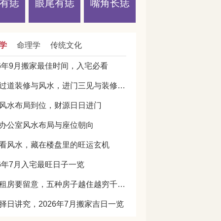
有痣
眼尾有痣
嘴角长痣
学
命理学
传统文化
26年9月搬家最佳时间，入宅必看
门厅过道装修与风水，进门三见与装修避坑指南
风水布局到位，财源日日进门
办公室风水布局与座位朝向
看风水，藏在楼盘里的旺运玄机
26年7月入宅最旺日子一览
买房租房要留意，五种房子越住越穷千万别选
择日讲究，2026年7月搬家吉日一览