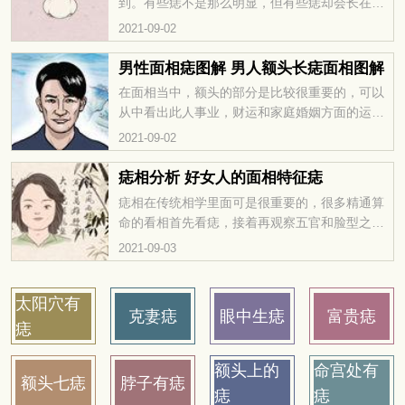
到。有些痣不是那么明显，但有些痣却会长在脸
上这种一眼过去就可以看到的地方，而在脸上的
2021-09-02
痣也是有讲究的，眉毛、鼻梁、额头右侧、嘴角
右边、右耳朵这几个地方长痣的女...
男性面相痣图解 男人额头长痣面相图解
在面相当中，额头的部分是比较很重要的，可以
从中看出此人事业，财运和家庭婚姻方面的运
势，如果额头属于饱满光滑的情况，通常这种人
2021-09-02
家境都是优越的，祖上必定有遗留下来的家业，
那么额头长痣的话我们运势会发生...
痣相分析 好女人的面相特征痣
痣相在传统相学里面可是很重要的，很多精通算
命的看相首先看痣，接着再观察五官和脸型之类
的其它特征，并不是长痣的人就能注定拥有好
2021-09-03
命，主要还是要看生长的位置在哪，想要知道哪
些地方才是好痣，不妨来学习下本...
太阳穴有
克妻痣
眼中生痣
富贵痣
痣
额头上的
命宫处有
额头七痣
脖子有痣
痣
痣