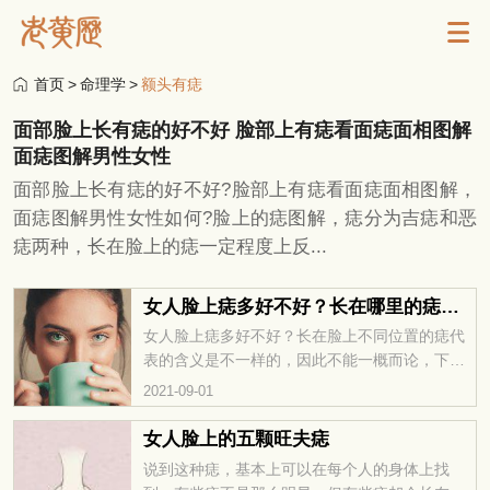
首页
>
命理学
>
额头有痣
面部脸上长有痣的好不好 脸部上有痣看面痣面相图解
面痣图解男性女性
面部脸上长有痣的好不好?脸部上有痣看面痣面相图解，
面痣图解男性女性如何?脸上的痣图解，痣分为吉痣和恶
痣两种，长在脸上的痣一定程度上反...
女人脸上痣多好不好？长在哪里的痣好？
女人脸上痣多好不好？长在脸上不同位置的痣代
表的含义是不一样的，因此不能一概而论，下面
就一起来分析下长在不同位置的痣分别都有什么
2021-09-01
含义，长在哪里的痣比较好。关注华易网...
女人脸上的五颗旺夫痣
说到这种痣，基本上可以在每个人的身体上找