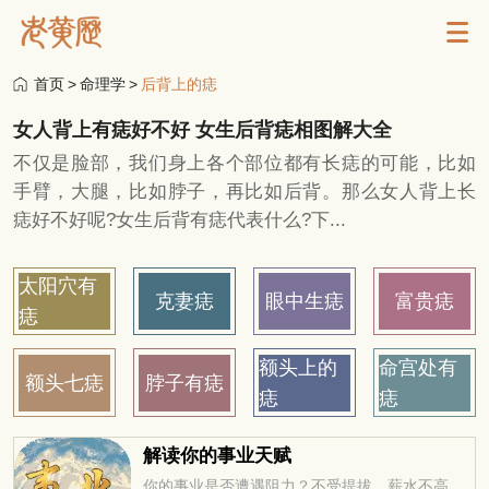
首页
>
命理学
>
后背上的痣
女人背上有痣好不好 女生后背痣相图解大全
不仅是脸部，我们身上各个部位都有长痣的可能，比如
手臂，大腿，比如脖子，再比如后背。那么女人背上长
痣好不好呢?女生后背有痣代表什么?下...
太阳穴有
克妻痣
眼中生痣
富贵痣
痣
额头上的
命宫处有
额头七痣
脖子有痣
痣
痣
解读你的事业天赋
你的事业是否遭遇阻力？不受提拔，薪水不高，求职迷茫，未来在何方？今年适合改行创业吗？工作变动，贵人运。。。把握先机方能无往不利！